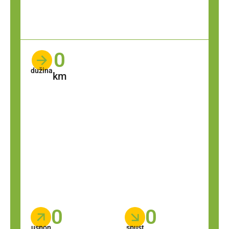
0
dužina
km
0
0
uspon
spust