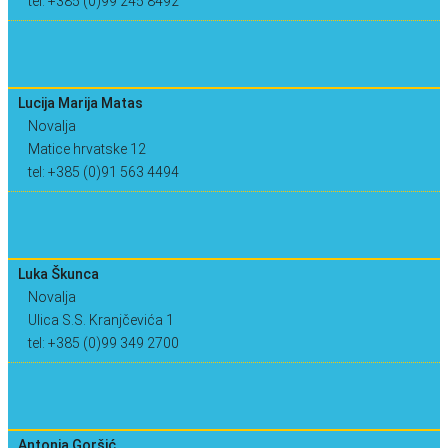
tel: +385 (0)99 245 8492
Lucija Marija Matas
Novalja
Matice hrvatske 12
tel: +385 (0)91 563 4494
Luka Škunca
Novalja
Ulica S.S. Kranjčevića 1
tel: +385 (0)99 349 2700
Antonia Goršić