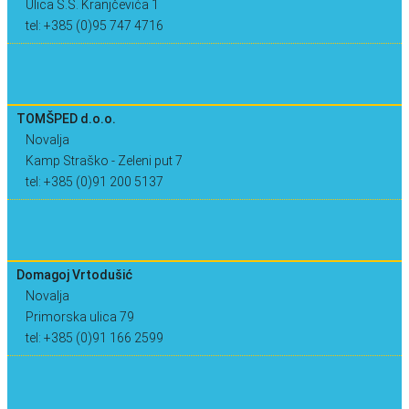
Ulica S.S. Kranjčevića 1
tel: +385 (0)95 747 4716
TOMŠPED d.o.o.
Novalja
Kamp Straško - Zeleni put 7
tel: +385 (0)91 200 5137
Domagoj Vrtodušić
Novalja
Primorska ulica 79
tel: +385 (0)91 166 2599