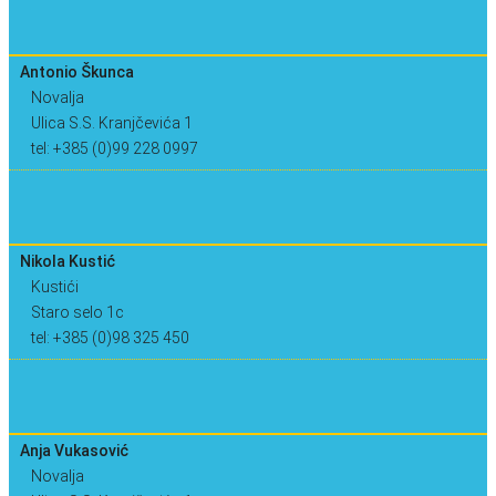
Antonio Škunca
Novalja
Ulica S.S. Kranjčevića 1
tel: +385 (0)99 228 0997
Nikola Kustić
Kustići
Staro selo 1c
tel: +385 (0)98 325 450
Anja Vukasović
Novalja