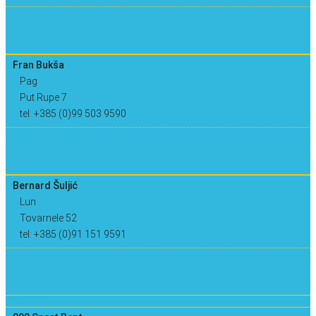
Fran Bukša
Pag
Put Rupe 7
tel: +385 (0)99 503 9590
Bernard Šuljić
Lun
Tovarnele 52
tel: +385 (0)91 151 9591
VOĐENJE