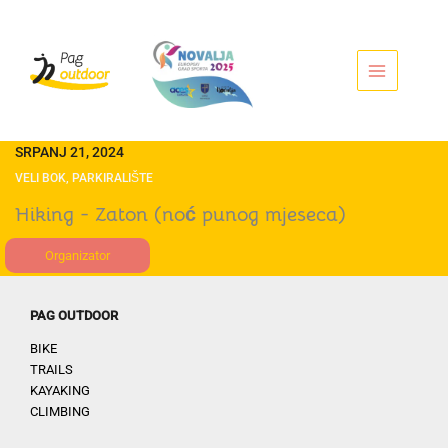
Idi
na
sadržaj
SRPANJ 21, 2024
VELI BOK, PARKIRALIŠTE
Hiking - Zaton (noć punog mjeseca)
Organizator
PAG OUTDOOR
BIKE
TRAILS
KAYAKING
CLIMBING