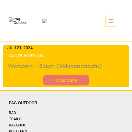
Zum
Inhalt
springen
JULI 21, 2024
VELI BOK, PARKPLATZ
Wandern - Zaton (Vollmondnacht)
Organizator
PAG OUTDOOR
RAD
TRAILS
KAYAKING
KLETTERN