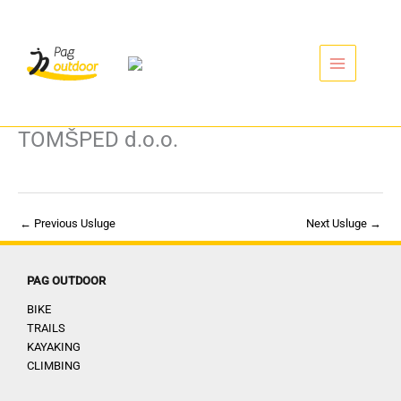
Idi
Search...
na
sadržaj
TOMŠPED d.o.o.
←
Previous Usluge
Next Usluge
→
PAG OUTDOOR
BIKE
TRAILS
KAYAKING
CLIMBING