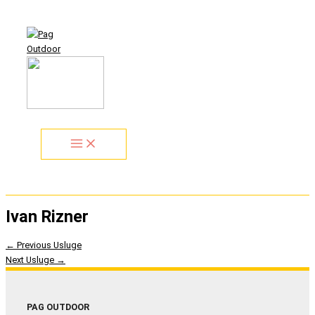
Idi
Search...
na
sadržaj
Ivan Rizner
←
Previous Usluge
Next Usluge
→
PAG OUTDOOR