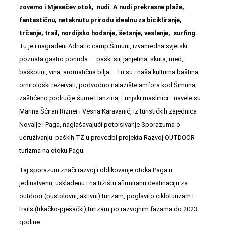
zovemo i Mjesečev otok, nudi. A nudi prekrasne plaže,
fantastičnu, netaknutu prirodu idealnu za bicikliranje,
trčanje, trail, nordijsko hodanje, šetanje, veslanje, surfing.
Tu je i nagrađeni Adriatic camp Šimuni, izvanredna svjetski
poznata gastro ponuda – paški sir, janjetina, skuta, med,
baškotini, vina, aromatična bilja…. Tu su i naša kulturna baština,
ornitološki rezervati, podvodno nalazište amfora kod Šimuna,
zaštićeno područje šume Hanzina, Lunjski maslinici… navele su
Marina Šćiran Rizner i Vesna Karavanić, iz turističkih zajednica
Novalje i Paga, naglašavajući potpisivanje Sporazuma o
udruživanju paških TZ u provedbi projekta Razvoj OUTDOOR
turizma na otoku Pagu.
Taj sporazum znači razvoj i oblikovanje otoka Paga u
jedinstvenu, usklađenu i na tržištu afirmiranu destinaciju za
outdoor (pustolovni, aktivni) turizam, poglavito cikloturizam i
trails (trkačko-pješački) turizam po razvojnim fazama do 2023.
godine.