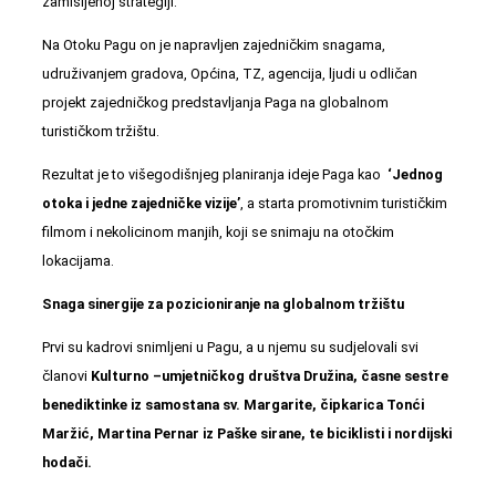
zamišljenoj strategiji.
Na Otoku Pagu on je napravljen zajedničkim snagama,
udruživanjem gradova, Općina, TZ, agencija, ljudi u odličan
projekt zajedničkog predstavljanja Paga na globalnom
turističkom tržištu.
Rezultat je to višegodišnjeg planiranja ideje Paga kao
‘Jednog
otoka i jedne zajedničke vizije’
, a starta promotivnim turističkim
filmom i nekolicinom manjih, koji se snimaju na otočkim
lokacijama.
Snaga sinergije za pozicioniranje na globalnom tržištu
Prvi su kadrovi snimljeni u Pagu, a u njemu su sudjelovali svi
članovi
Kulturno –umjetničkog društva Družina, časne sestre
benediktinke iz samostana sv. Margarite, čipkarica Tonći
Maržić, Martina Pernar iz Paške sirane, te biciklisti i nordijski
hodači.