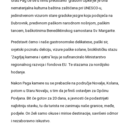
Grad Pag će se u filmu predstaviti gradom čipke jer je ona
nematerijalna kulturna baština zaštićena pri UNESCO-u,
jedinstvenom vizurom stare gradske jezgre koja podsjeća na
Dubrovnik, predivnom paškom narodnom nošnjom, paškim
tancem, baškotinima Benediktinskog samostana Sv. Margarite.
Predstavit ćemo i naše gastronomske delikatese, paški sir,
svjetski poznatu deliciju, vizure paške solane, biciklističku stazu
‘Zagrljaj kamena i vjetra’ koju je sufinanciralo Ministarstvo
regionalnog razvoja i fondova EU. Te stazama za nordijsko
hodanje.
Nakon Paga kamere su se prebacile na područje Novalje, Kolana,
potom u Staru Novalju, s tim da je finiš ostavljen za Općinu
Povljana. Bit će gotov za 20 dana, a javnosti će podastrijeti
najbitniju stavku, tu da turista ne zanimaju naše granice, međe,
podjele. On želi samo okuse i mirise destinacije, savršeni odmor
i nezaboravno iskustvo.