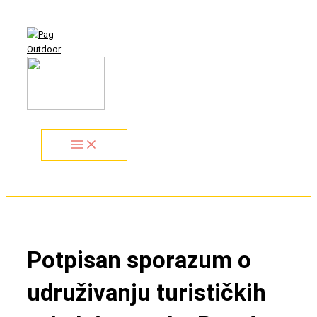
Idi
Search...
na
sadržaj
Potpisan sporazum o
udruživanju turističkih