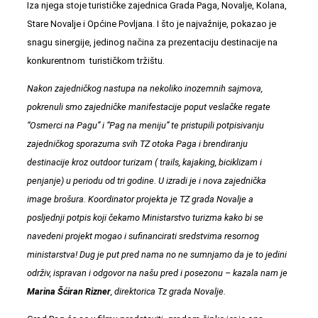
Iza njega stoje turističke zajednica Grada Paga, Novalje, Kolana,
Stare Novalje i Općine Povljana. I što je najvažnije, pokazao je
snagu sinergije, jedinog načina za prezentaciju destinacije na
konkurentnom turističkom tržištu.
Nakon zajedničkog nastupa na nekoliko inozemnih sajmova,
pokrenuli smo zajedničke manifestacije poput veslačke regate
“Osmerci na Pagu” i “Pag na meniju” te pristupili potpisivanju
zajedničkog sporazuma svih TZ otoka Paga i brendiranju
destinacije kroz outdoor turizam ( trails, kajaking, biciklizam i
penjanje) u periodu od tri godine. U izradi je i nova zajednička
image brošura. Koordinator projekta je TZ grada Novalje a
posljednji potpis koji čekamo Ministarstvo turizma kako bi se
navedeni projekt mogao i sufinancirati sredstvima resornog
ministarstva! Dug je put pred nama no ne sumnjamo da je to jedini
održiv, ispravan i odgovor na našu pred i posezonu – kazala nam je
Marina Šćiran Rizner
, direktorica Tz grada Novalje.