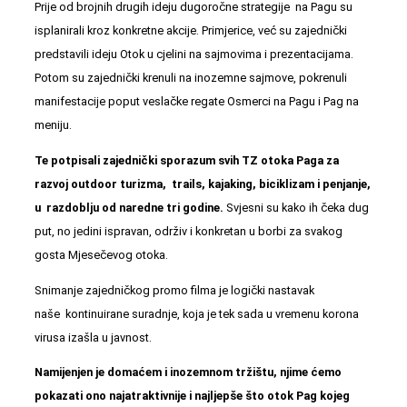
Prije od brojnih drugih ideju dugoročne strategije na Pagu su
isplanirali kroz konkretne akcije. Primjerice, već su zajednički
predstavili ideju Otok u cjelini na sajmovima i prezentacijama.
Potom su zajednički krenuli na inozemne sajmove, pokrenuli
manifestacije poput veslačke regate Osmerci na Pagu i Pag na
meniju.
Te potpisali zajednički sporazum svih TZ otoka Paga za
razvoj outdoor turizma, trails, kajaking, biciklizam i penjanje,
u razdoblju od naredne tri godine.
Svjesni su kako ih čeka dug
put, no jedini ispravan, održiv i konkretan u borbi za svakog
gosta Mjesečevog otoka.
Snimanje zajedničkog promo filma je logički nastavak
naše kontinuirane suradnje, koja je tek sada u vremenu korona
virusa izašla u javnost.
Namijenjen je domaćem i inozemnom tržištu, njime ćemo
pokazati ono najatraktivnije i najljepše što otok Pag kojeg