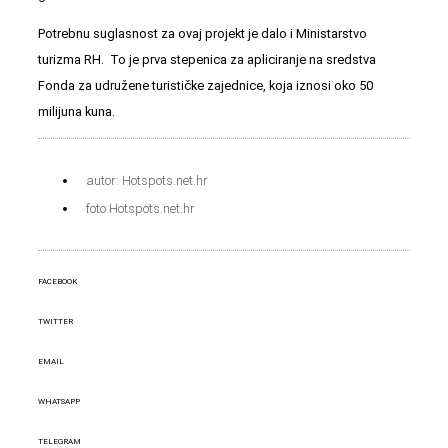
Potrebnu suglasnost za ovaj projekt je dalo i Ministarstvo
turizma RH. To je prva stepenica za apliciranje na sredstva
Fonda za udružene turističke zajednice, koja iznosi oko 50
milijuna kuna.
autor: Hotspots.net.hr
foto:Hotspots.net.hr
FACEBOOK
TWITTER
EMAIL
WHATSAPP
TELEGRAM