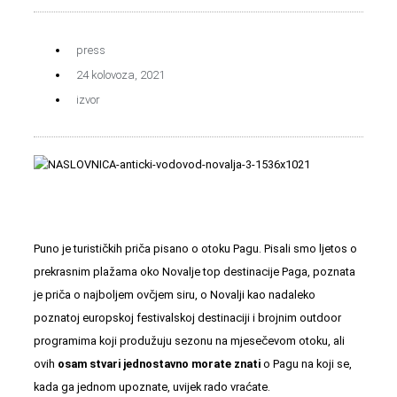
press
24 kolovoza, 2021
izvor
Puno je turističkih priča pisano o otoku Pagu. Pisali smo ljetos o
prekrasnim plažama oko Novalje
top destinacije Paga, poznata
je priča o najboljem ovčjem siru, o Novalji kao nadaleko
poznatoj europskoj festivalskoj destinaciji i brojnim outdoor
programima koji produžuju sezonu na mjesečevom otoku, ali
ovih
osam stvari jednostavno morate znati
o Pagu na koji se,
kada ga jednom upoznate, uvijek rado vraćate.