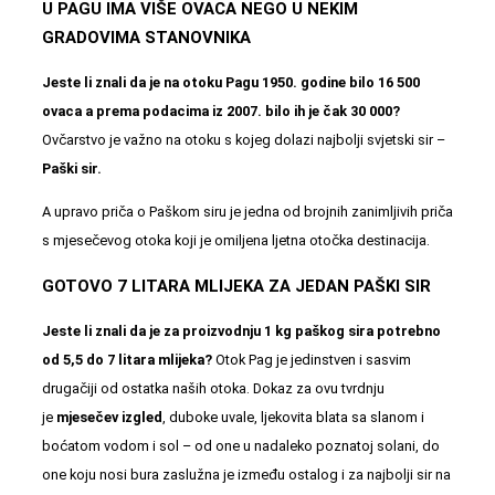
U PAGU IMA VIŠE OVACA NEGO U NEKIM
GRADOVIMA STANOVNIKA
Jeste li znali da je na otoku Pagu 1950. godine bilo 16 500
ovaca a prema podacima iz 2007. bilo ih je čak 30 000?
Ovčarstvo je važno na otoku s kojeg dolazi najbolji svjetski sir –
Paški sir.
A upravo priča o Paškom siru je jedna od brojnih zanimljivih priča
s mjesečevog otoka koji je omiljena ljetna otočka destinacija.
GOTOVO 7 LITARA MLIJEKA ZA JEDAN PAŠKI SIR
Jeste li znali da je za proizvodnju 1 kg paškog sira potrebno
od 5,5 do 7 litara mlijeka?
Otok Pag je jedinstven i sasvim
drugačiji od ostatka naših otoka. Dokaz za ovu tvrdnju
je
mjesečev izgled
, duboke uvale,
ljekovita blata
sa slanom i
boćatom vodom i sol – od one u nadaleko poznatoj solani, do
one koju nosi bura zaslužna je između ostalog i za najbolji sir na