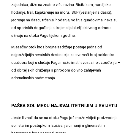
zajednica, diže na znatno višu razinu. Biciklizam, nordijsko
hodanje, trail,
kajakarenje na moru
, SUP (veslanje na dasci),
jedrenje na dasci, trčanje, hodanje, vožnja quadovima, neka su
od sportskih događanja u kojima ljubitelji aktivnog odmora
uživaju na otoku Pagu tijekom godine.
Mjesečev otok kroz brojne sadržaje postaje jedna od
najpoželjnijih hrvatskih destinacija za sve veći broj poklonika
outdoora koji u slučaju Paga može imati sve razine uzbuđenja –
od obiteljskih druženja s prirodom do vrlo zahtjevnih
adrenalinskih nadmetanja.
PAŠKA SOL MEĐU NAJKVALITETNIJIM U SVIJETU
Jeste li znali da se na otoku Pagu još može vidjeti proizvodnja
soli starim postupkom isušivanja u manjim glinenastim