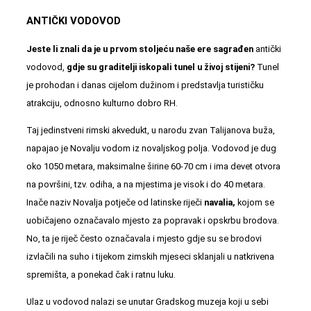
ANTIČKI VODOVOD
Jeste li znali da je u prvom stoljeću naše ere sagrađen
antički
vodovod,
gdje su graditelji iskopali tunel u živoj stijeni?
Tunel
je prohodan i danas cijelom dužinom i predstavlja turističku
atrakciju, odnosno kulturno dobro RH.
Taj jedinstveni rimski akvedukt, u narodu zvan Talijanova buža,
napajao je Novalju vodom iz novaljskog polja. Vodovod je dug
oko 1050 metara, maksimalne širine 60-70 cm i ima devet otvora
na površini, tzv. odiha, a na mjestima je visok i do 40 metara.
Inače naziv Novalja potječe od latinske riječi
navalia,
kojom se
uobičajeno označavalo mjesto za popravak i opskrbu brodova.
No, ta je riječ često označavala i mjesto gdje su se brodovi
izvlačili na suho i tijekom zimskih mjeseci sklanjali u natkrivena
spremišta, a ponekad čak i ratnu luku.
Ulaz u vodovod nalazi se unutar Gradskog muzeja koji u sebi