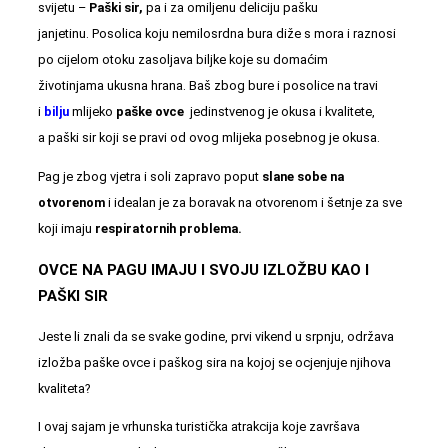
svijetu –
Paški sir,
pa i za omiljenu deliciju pašku
janjetinu.
Posolica
koju nemilosrdna bura diže s mora i raznosi
po cijelom otoku zasoljava biljke koje su domaćim
životinjama ukusna hrana. Baš zbog bure i posolice na travi
i
bilju
mlijeko
paške ovce
jedinstvenog je okusa i kvalitete,
a paški sir koji se pravi od ovog mlijeka posebnog je okusa.
Pag je zbog vjetra i soli zapravo poput
slane sobe na
otvorenom
i idealan je za boravak na otvorenom i šetnje za sve
koji imaju
respiratornih problema.
OVCE NA PAGU IMAJU I SVOJU IZLOŽBU KAO I
PAŠKI SIR
Jeste li znali da se svake godine, prvi vikend u srpnju, održava
izložba paške ovce i paškog sira na kojoj se ocjenjuje njihova
kvaliteta?
I ovaj sajam je vrhunska turistička atrakcija koje završava