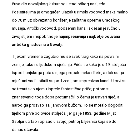
čuva dio novaljskog kulturnog i etnološkog nasljeđa.
Posjetiteljima je omogućen ulazak u rimski vodovod maksimalno
do 70 m uz obvezatno korištenje zaštitne opreme Gradskog
muzeja.
Antički vodovod
, podzemni kanal isklesan je ručno u
živoj stijeni i nepobitno je
najimpresivnija i najbolje očuvana
antička građevina u Novalji.
Tijekom vremena zagubio mu se svaki trag kako na površini
zemlje, tako i u ljudskom sjećanju. Priča se kako je u 19. stoljeću
ispod Lunjskoga puta u njega propalo neko dijete, a dok su ga
mještani vadili otkrili su pod zemljom impresivan kanal. U prvi su
se trenutak o njemu isprele fantastične priče; potom su
znanstvenici toga doba protumačili o čemu je ustvari riječ, a
narod ga prozvao Talijanovom bužom. To se moralo dogoditi
tijekom prve polovice stoljeća, jer ga je
1853. godine
Mijat
Sabljar ucrtao i opisao u svojoj putnoj bilježnici koja se do
danas očuvala.