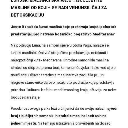
LUNJSKI MALSINCI SKRIVAJU TISUĆLJETNE
MASLINE OD KOJIH SE RADI VRHUNSKI ČAJ ZA
DETOKSIKACIJU
Jeste li znali da šume maslina koje prekrivaju lunjski poluotok
predstavljaju jedinstveno botaničko bogatstvo Mediterana?
Na području Luna, na samom sjeveru otoka Paga, nalaze se
lunjski maslinici
. Oni već stoljećima predstavljaju netaknuti i
najegzotičniji kutak Mediterana. Prirodne samonikle masline
simbol su dišpeta prema buri, kamenu i čovjeku, i tako već cijelo
tisućljeće. Očuvana tradicija maslinarstva zadužila je Lun i
njegove stanovnike da ovo netaknuto područje koje predstavlja
prirodnu i kulturnu baštinu mediteranskog kraja, očuvaju za neke
buduće naraštaje.
Posebnost ovoga parka leži u činjenici da se ovdje nalazi
najveći
broj tisućljetnih samoniklih stabala masline lociranih na
jednom mjestu
. Na temelju istraživanja provedenih na dosad