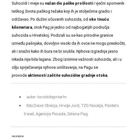
Suhozidi i meje su
važan dio paške prošlosti
i vječni spomenik
teškog života paškog težaka koji ih je stoljećima gradio i
održavao. Po dužini očuvanih suhozida, od
oko tisuću
kilometara
, otok Pag je jedno od najbogatijih područja
suhozida u Hrvatskoj. Podizali su se kao prirodne granice
između pašnjaka, dovoljno visoki da ih ovce ne mogu preskočiti,
ali i snažni kako ih bura ne bi srušila. Njihova izgradnja jasno
nikada nije bila lagana. Zbog iznimne važnosti suhozida, ali i u
cilju sprječavanja njihova uništavanja, na Pagu se
provode
aktivnosti zaštite suhozidne gradnje otoka.
autor: turistickeprice.hr
foto:Davor Strenja, Hrvoje Jurić, TZG Novalja, Pointers
travel, Agencija Posada, Solana Pag
FACEBOOK