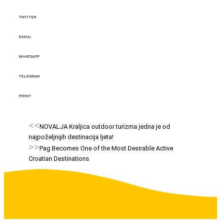
TWITTER
EMAIL
WHATSAPP
TELEGRAM
PRINT
<<
NOVALJA Kraljica outdoor turizma jedna je od
najpoželjnijih destinacija ljeta!
>>
Pag Becomes One of the Most Desirable Active
Croatian Destinations