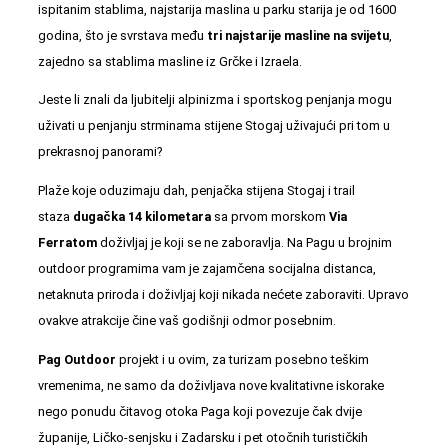
ispitanim stablima, najstarija maslina u parku starija je od 1600
godina, što je svrstava među
tri najstarije masline na svijetu
,
zajedno sa stablima masline iz Grčke i Izraela.
Jeste li znali da ljubitelji alpinizma i sportskog penjanja mogu
uživati u penjanju strminama stijene Stogaj uživajući pri tom u
prekrasnoj panorami?
Plaže koje oduzimaju dah,
penjačka stijena Stogaj
i trail
staza
dugačka 14 kilometara
sa prvom morskom
Via
Ferratom
doživljaj je koji se ne zaboravlja. Na Pagu u
brojnim
outdoor programima
vam je zajamčena socijalna distanca,
netaknuta priroda i doživljaj koji nikada nećete zaboraviti. Upravo
ovakve atrakcije čine vaš godišnji odmor posebnim.
Pag Outdoor
projekt i u ovim, za turizam posebno teškim
vremenima, ne samo da doživljava nove kvalitativne iskorake
nego ponudu čitavog otoka Paga koji povezuje čak dvije
županije, Ličko-senjsku i Zadarsku i pet otočnih turističkih