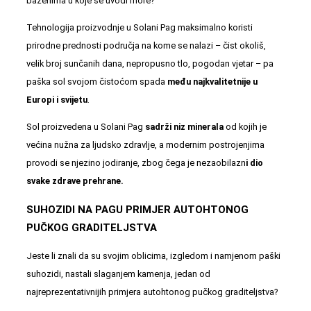
bazenima u koje se uvodi more?
Tehnologija proizvodnje u Solani Pag maksimalno koristi
prirodne prednosti područja na kome se nalazi – čist okoliš,
velik broj sunčanih dana, nepropusno tlo, pogodan vjetar – pa
paška sol svojom čistoćom spada
među najkvalitetnije u
Europi i svijetu
.
Sol proizvedena u Solani Pag
sadrži niz minerala
od kojih je
većina nužna za ljudsko zdravlje, a modernim postrojenjima
provodi se njezino jodiranje, zbog čega je nezaobilazn
i dio
svake zdrave prehrane.
SUHOZIDI NA PAGU PRIMJER AUTOHTONOG
PUČKOG GRADITELJSTVA
Jeste li znali da su svojim oblicima, izgledom i namjenom paški
suhozidi, nastali slaganjem kamenja, jedan od
najreprezentativnijih primjera autohtonog pučkog graditeljstva?