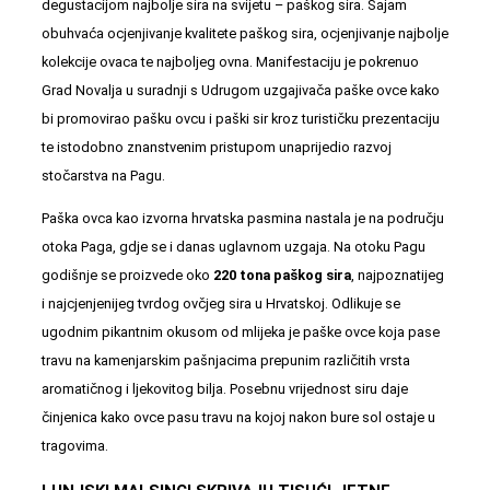
degustacijom najbolje sira na svijetu – paškog sira. Sajam
obuhvaća ocjenjivanje kvalitete paškog sira, ocjenjivanje najbolje
kolekcije ovaca te najboljeg ovna. Manifestaciju je pokrenuo
Grad Novalja u suradnji s Udrugom uzgajivača paške ovce kako
bi promovirao pašku ovcu i paški sir kroz turističku prezentaciju
te istodobno znanstvenim pristupom unaprijedio razvoj
stočarstva na Pagu.
Paška ovca kao izvorna hrvatska pasmina nastala je na području
otoka Paga, gdje se i danas uglavnom uzgaja. Na otoku Pagu
godišnje se proizvede oko
220 tona paškog sira
, najpoznatijeg
i najcjenjenijeg tvrdog ovčjeg sira u Hrvatskoj. Odlikuje se
ugodnim pikantnim okusom od mlijeka je paške ovce koja pase
travu na kamenjarskim pašnjacima prepunim različitih vrsta
aromatičnog i ljekovitog bilja. Posebnu vrijednost siru daje
činjenica kako ovce pasu travu na kojoj nakon bure sol ostaje u
tragovima.