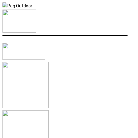
Idi
Search...
na
sadržaj