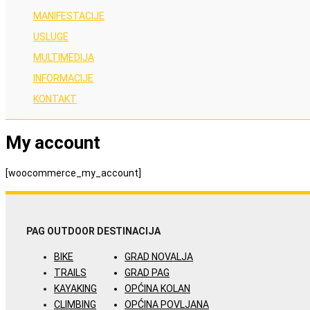
MANIFESTACIJE
USLUGE
MULTIMEDIJA
INFORMACIJE
KONTAKT
My account
[woocommerce_my_account]
PAG OUTDOOR
DESTINACIJA
BIKE
GRAD NOVALJA
TRAILS
GRAD PAG
KAYAKING
OPĆINA KOLAN
CLIMBING
OPĆINA POVLJANA