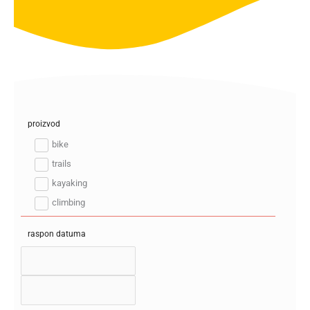
proizvod
bike
trails
kayaking
climbing
raspon datuma