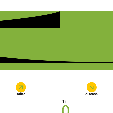
salita
discesa
m
0