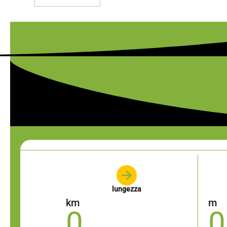
lungezza
km
m
0
0