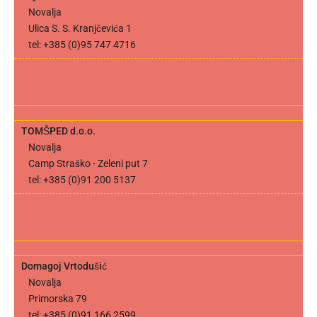
Novalja
Ulica S. S. Kranjčevića 1
tel: +385 (0)95 747 4716
TOMŠPED d.o.o.
Novalja
Camp Straško - Zeleni put 7
tel: +385 (0)91 200 5137
Domagoj Vrtodušić
Novalja
Primorska 79
tel: +385 (0)91 166 2599