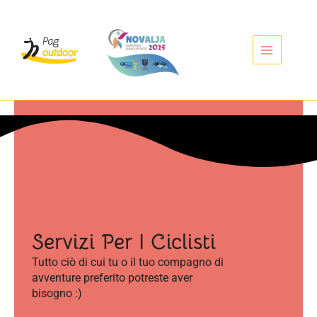
Vai
al
contenuto
Servizi Per I Ciclisti
Tutto ciò di cui tu o il tuo compagno di
avventure preferito potreste aver
bisogno :)