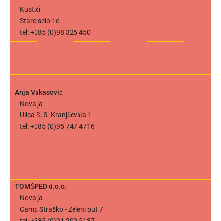
Kustići
Staro selo 1c
tel: +385 (0)98 325 450
Anja Vukasović
Novalja
Ulica S. S. Kranjčevića 1
tel: +385 (0)95 747 4716
TOMŠPED d.o.o.
Novalja
Camp Straško - Zeleni put 7
tel: +385 (0)91 200 5137