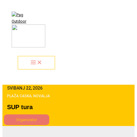
Idi
Search...
na
sadržaj
SVIBANJ 22, 2026
PLAŽA CASKA, NOVALJA
SUP tura
Organizator