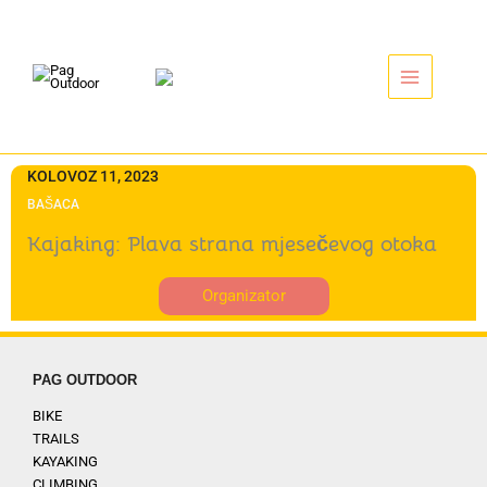
Idi
na
sadržaj
KOLOVOZ 11, 2023
BAŠACA
Kajaking: Plava strana mjesečevog otoka
Organizator
PAG OUTDOOR
BIKE
TRAILS
KAYAKING
CLIMBING