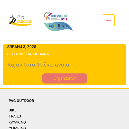
Idi
na
sadržaj
SRPANJ 3, 2025
PLAŽA RUČICA, METAJNA
Kajak tura Paška uvala
Organizator
PAG OUTDOOR
BIKE
TRAILS
KAYAKING
CLIMBING