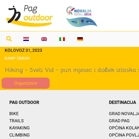
Idi
na
sadržaj
KOLOVOZ 31, 2023
KAMP ŠIMUNI
Hiking - Sveti Vid - pun mjesec i doček izlaska
Organizator
PAG OUTDOOR
DESTINACIJA
BIKE
GRAD NOVALJ
TRAILS
GRAD PAG
KAYAKING
OPĆINA KOLA
CLIMBING
OPĆINA POVL