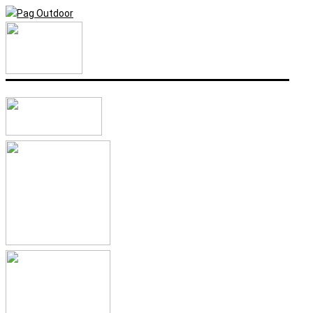
Idi
Search...
na
sadržaj