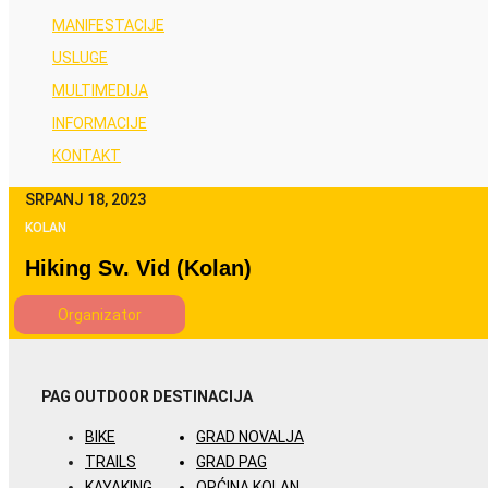
MANIFESTACIJE
USLUGE
MULTIMEDIJA
INFORMACIJE
KONTAKT
SRPANJ 18, 2023
KOLAN
Hiking Sv. Vid (Kolan)
Organizator
PAG OUTDOOR
DESTINACIJA
BIKE
GRAD NOVALJA
TRAILS
GRAD PAG
KAYAKING
OPĆINA KOLAN