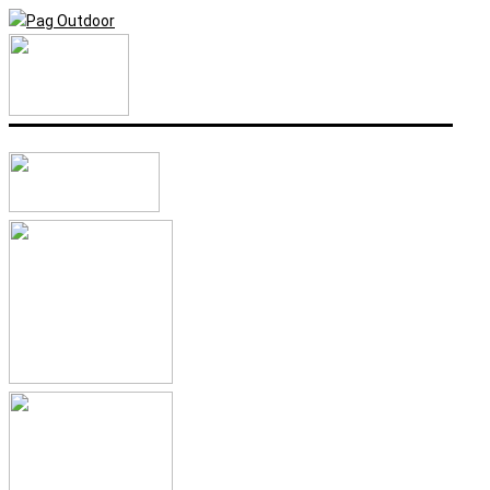
Idi
Search...
na
sadržaj