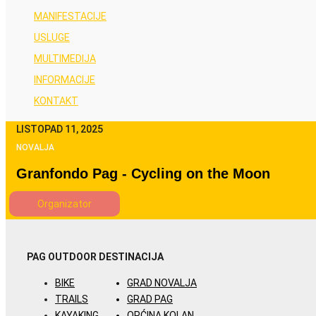
MANIFESTACIJE
USLUGE
MULTIMEDIJA
INFORMACIJE
KONTAKT
LISTOPAD 11, 2025
NOVALJA
Granfondo Pag - Cycling on the Moon
Organizator
PAG OUTDOOR
DESTINACIJA
BIKE
GRAD NOVALJA
TRAILS
GRAD PAG
KAYAKING
OPĆINA KOLAN