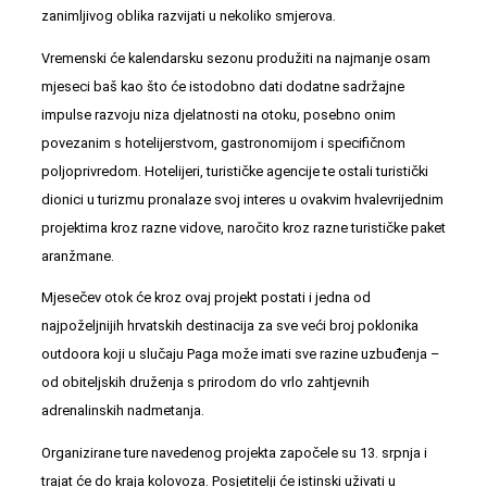
zanimljivog oblika razvijati u nekoliko smjerova.
Vremenski će kalendarsku sezonu produžiti na najmanje osam
mjeseci baš kao što će istodobno dati dodatne sadržajne
impulse razvoju niza djelatnosti na otoku, posebno onim
povezanim s hotelijerstvom, gastronomijom i specifičnom
poljoprivredom. Hotelijeri, turističke agencije te ostali turistički
dionici u turizmu pronalaze svoj interes u ovakvim hvalevrijednim
projektima kroz razne vidove, naročito kroz razne turističke paket
aranžmane.
Mjesečev otok će kroz ovaj projekt postati i jedna od
najpoželjnijih hrvatskih destinacija za sve veći broj poklonika
outdoora koji u slučaju Paga može imati sve razine uzbuđenja –
od obiteljskih druženja s prirodom do vrlo zahtjevnih
adrenalinskih nadmetanja.
Organizirane ture navedenog projekta započele su 13. srpnja i
trajat će do kraja kolovoza. Posjetitelji će istinski uživati u