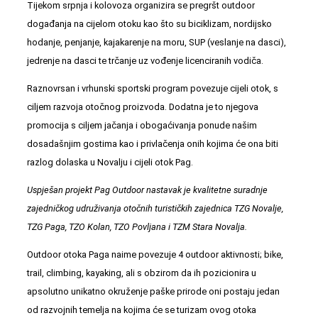
Tijekom srpnja i kolovoza organizira se pregršt outdoor
događanja na cijelom otoku kao što su biciklizam, nordijsko
hodanje, penjanje, kajakarenje na moru, SUP (veslanje na dasci),
jedrenje na dasci te trčanje uz vođenje licenciranih vodiča.
Raznovrsan i vrhunski sportski program povezuje cijeli otok, s
ciljem razvoja otočnog proizvoda. Dodatna je to njegova
promocija s ciljem jačanja i obogaćivanja ponude našim
dosadašnjim gostima kao i privlačenja onih kojima će ona biti
razlog dolaska u Novalju i cijeli otok Pag.
Uspješan projekt Pag Outdoor nastavak je kvalitetne suradnje
zajedničkog udruživanja otočnih turističkih zajednica TZG Novalje,
TZG Paga, TZO Kolan, TZO Povljana i TZM Stara Novalja.
Outdoor otoka Paga naime povezuje 4 outdoor aktivnosti; bike,
trail, climbing, kayaking, ali s obzirom da ih pozicionira u
apsolutno unikatno okruženje paške prirode oni postaju jedan
od razvojnih temelja na kojima će se turizam ovog otoka