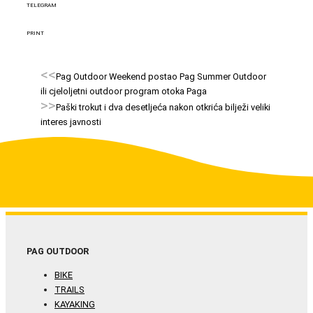
TELEGRAM
PRINT
<<
Pag Outdoor Weekend postao Pag Summer Outdoor
ili cjeloljetni outdoor program otoka Paga
>>
Paški trokut i dva desetljeća nakon otkrića bilježi veliki
interes javnosti
PAG OUTDOOR
BIKE
TRAILS
KAYAKING