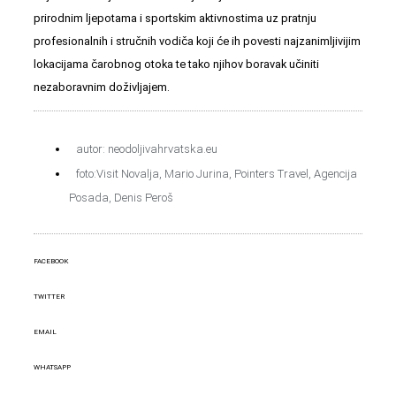
prirodnim ljepotama i sportskim aktivnostima uz pratnju
profesionalnih i stručnih vodiča koji će ih povesti najzanimljivijim
lokacijama čarobnog otoka te tako njihov boravak učiniti
nezaboravnim doživljajem.
autor: neodoljivahrvatska.eu
foto:Visit Novalja, Mario Jurina, Pointers Travel, Agencija
Posada, Denis Peroš
FACEBOOK
TWITTER
EMAIL
WHATSAPP