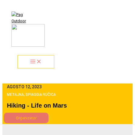
Vai
Search...
al
contenuto
AGOSTO 12, 2023
METAJNA, SPIAGGIA RUČICA
Hiking - Life on Mars
Organizator