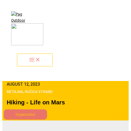
Zum
Search...
Inhalt
springen
AUGUST 12, 2023
METAJNA, RUČICA STRAND
Hiking - Life on Mars
Organizator