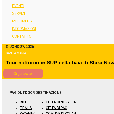
EVENTI
SERVIZI
MULTIMEDIA
INFORMAZIONI
CONTATTO
GIUGNO 27, 2026
SANTA MARIA
Tour notturno in SUP nella baia di Stara Nov
Organizator
PAG OUTDOOR
DESTINAZIONE
BICI
CITTÀ DI NOVALJA
TRAILS
CITTÀ DI PAG
KAYAKING
COMUNE DI KOLAN