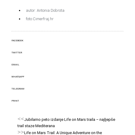
autor: Antonia Dobrota
foto:Cimerfraj.hr
FACEBOOK
TWITTER
EMAIL
WHATSAPP
TELEGRAM
PRINT
<<
Jubilarno peto izdanje Life on Mars traila – najljepše
trail staze Mediterana
>>
Life on Mars Trail: A Unique Adventure on the