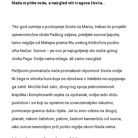
hlada ni pitke vode, a naizgled niti tragova života…
Tko god sumnja u postojanje života na Marsu, trebao bi posjetiti
sjeveroistočne obale Paškog zaljeva, predjele surove ljepote,
tamo negdje od
Metajna
prema Rtu svetog Krištofora podno
vrha Načun. Surove – jer ovo je najogoljeniji dio inače golog
otoka
Pag
a. Ovdje nema ničega. Ali samo naizgled.
Pažljivom promatraču neće promaknuti otpornost života ovdje.
Ni žega ni silovita bura koja se obrušava s Velebita ne uspijevaju
ga zatrti. Možda baš zato, zbog tog spoja jednostavnosti
krajolika i kompliciranih uvjeta za opstanak, ovdje rado stižu
pustolovi i svi koji su spremni na izvanzemaljsko iskustvo,
pomicanje granica duha i tijela. Jer tu smo odista na drugoj
planeti, nekom četvrtom, petom, šestom kamenčiću od sunca,
iako sunce neumoljivo prži pošto nigdje skoro hlada nema.