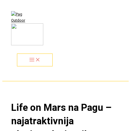
Zum
Search...
Inhalt
springen
Life on Mars na Pagu –
najatraktivnija