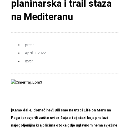
planinarska i trail staza
na Mediteranu
press
April 3, 2022
izvor
[Kamo dalje, domaćine?] Bili smo na utrci Life on Mars na
Pagu i provjerili zašto svi pričaju o toj stazi koja prolazi
najogoljenijim krajolicima otoka gdje uglavnom nema svježine