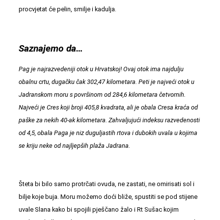
procvjetat će pelin, smilje i kadulja.
Saznajemo da…
Pag je najrazvedeniji otok u Hrvatskoj! Ovaj otok ima najdulju
obalnu crtu, dugačku čak 302,47 kilometara. Peti je najveći otok u
Jadranskom moru s površinom od 284,6 kilometara četvornih.
Najveći je
Cres
koji broji 405,8 kvadrata, ali je obala Cresa kraća od
paške za nekih 40-ak kilometara. Zahvaljujući indeksu razvedenosti
od 4,5, obala Paga je niz duguljastih rtova i dubokih uvala u kojima
se kriju neke od najljepših plaža Jadrana.
Šteta bi bilo samo protrčati ovuda, ne zastati, ne omirisati sol i
bilje koje buja. Moru možemo doći bliže, spustiti se pod stijene
uvale Slana kako bi spojili pješčano žalo i Rt Sušac kojim