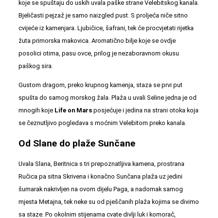
koje se spuštaju do uskih uvala paške strane Velebitskog kanala.
Bjeličasti pejzaž je samo naizgled pust. S proljeća niče sitno
cvijeće iz kamenjara. Ljubičice, šafrani, tek će procvjetati rijetka
žuta primorska makovica. Aromatično bilje koje se ovdje
posolici otima, pasu ovce, prilog je nezaboravnom okusu
paškog sira.
Gustom dragom, preko krupnog kamenja, staza se prvi put
spušta do samog morskog žala.
Plaža u uvali Seline
jedna je od
mnogih koje
Life on Mars
posjećuje i jedina na strani otoka koja
se čeznutljivo pogledava s moćnim Velebitom preko kanala.
Od Slane do plaže Sunčane
Uvala Slana
,
Beritnica
s tri prepoznatljiva kamena, prostrana
Ručica
pa sitna Skrivena i konačno Sunčana plaža uz jedini
šumarak nakrivljen na ovom dijelu Paga, a nadomak samog
mjesta Metajna, tek neke su od pješčanih plaža kojima se divimo
sa staze. Po okolnim stijenama cvate divlji luk i komorač,