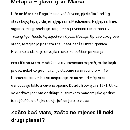
Metajna – glavni grad Marsa
Life on Mars na Pagu
je, sad već čuvena, pješačka i treking
staza kojoj tepaju da je najljepša na Mediteranu. Najljepša ili ne,
sigurno je najposebnija. Dugujemo ju Šimunu Cimermanu iz
Treking lige
,
Turističkoj zajednici
i
Općini
Novalja
. Upravo zbog ove
staze, Metajna je poznata
trail destinacija
i izvan granica
Hrvatske, a staza je osvojila i nekoliko
outdoor
priznanja.
Prvi
Life on Mars
je održan 2017. Nestvarni pejzaži, preko kojih
je kroz nekoliko godina ranije utabano i označeno prvih 15
kilometara staze, bili su inspiracija za naziv utrke čiji start
označavaju taktovi čuvene pjesme Davida Bowieja iz 1971. Utrka
se održava jednom godišnje, s iznimkom pandemijske godine, i
to najčešće u ožujku dok je još umjereno vruće.
Zašto baš Mars, zašto ne mjesec ili neki
drugi planet?