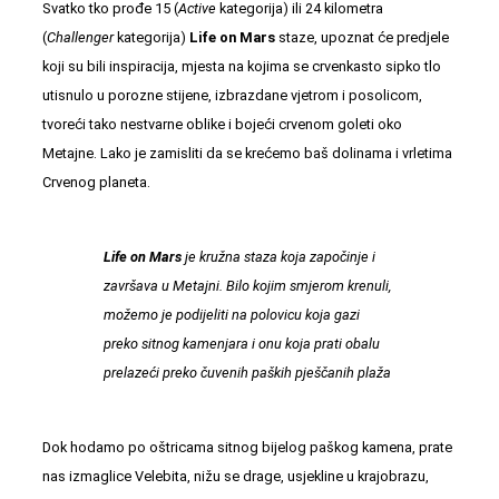
Svatko tko prođe 15 (
Active
kategorija) ili 24 kilometra
(
Challenger
kategorija)
Life on Mars
staze, upoznat će predjele
koji su bili inspiracija, mjesta na kojima se crvenkasto sipko tlo
utisnulo u porozne stijene, izbrazdane vjetrom i posolicom,
tvoreći tako nestvarne oblike i bojeći crvenom goleti oko
Metajne. Lako je zamisliti da se krećemo baš dolinama i vrletima
Crvenog planeta.
Life on Mars
je kružna staza koja započinje i
završava u Metajni. Bilo kojim smjerom krenuli,
možemo je podijeliti na polovicu koja gazi
preko sitnog kamenjara i onu koja prati obalu
prelazeći preko čuvenih paških pješčanih plaža
Dok hodamo po oštricama sitnog bijelog paškog kamena, prate
nas izmaglice Velebita, nižu se drage, usjekline u krajobrazu,