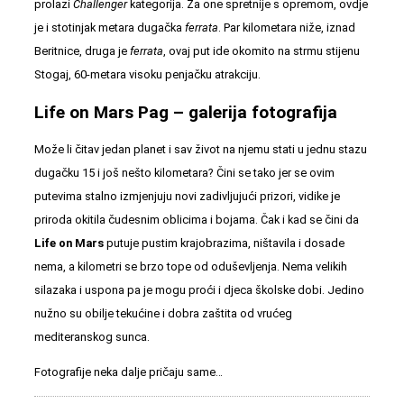
prolazi
Challenger
kategorija. Za one spretnije s opremom, ovdje
je i stotinjak metara dugačka
ferrata
. Par kilometara niže, iznad
Beritnice, druga je
ferrata
, ovaj put ide okomito na strmu stijenu
Stogaj, 60-metara visoku penjačku atrakciju.
Life on Mars Pag – galerija fotografija
Može li čitav jedan planet i sav život na njemu stati u jednu stazu
dugačku 15 i još nešto kilometara? Čini se tako jer se ovim
putevima stalno izmjenjuju novi zadivljujući prizori, vidike je
priroda okitila čudesnim oblicima i bojama. Čak i kad se čini da
Life on Mars
putuje pustim krajobrazima, ništavila i dosade
nema, a kilometri se brzo tope od oduševljenja. Nema velikih
silazaka i uspona pa je mogu proći i djeca školske dobi. Jedino
nužno su obilje tekućine i dobra zaštita od vrućeg
mediteranskog sunca.
Fotografije neka dalje pričaju same…