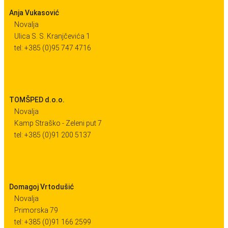
Anja Vukasović
Novalja
Ulica S. S. Kranjčevića 1
tel: +385 (0)95 747 4716
TOMŠPED d.o.o.
Novalja
Kamp Straško - Zeleni put 7
tel: +385 (0)91 200 5137
Domagoj Vrtodušić
Novalja
Primorska 79
tel: +385 (0)91 166 2599