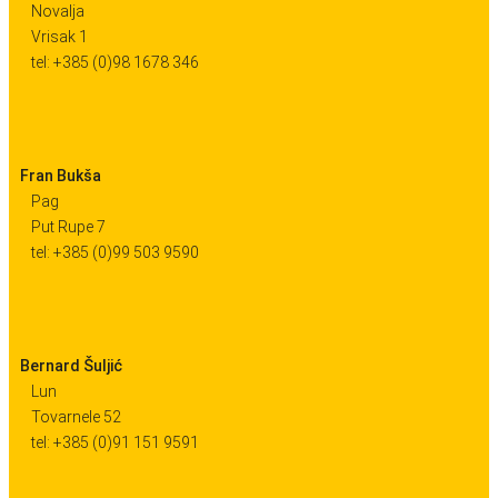
Novalja
Vrisak 1
tel: +385 (0)98 1678 346
Fran Bukša
Pag
Put Rupe 7
tel: +385 (0)99 503 9590
Bernard Šuljić
Lun
Tovarnele 52
tel: +385 (0)91 151 9591