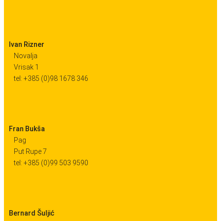
Ivan Rizner
Novalja
Vrisak 1
tel: +385 (0)98 1678 346
Fran Bukša
Pag
Put Rupe 7
tel: +385 (0)99 503 9590
Bernard Šuljić