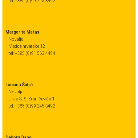
tel: +385 (0)99 245 8492
Margarita Matas
Novalja
Matice hrvatske 12
tel: +385 (0)91 563 4494
Luciana Šuljić
Novalja
Ulica S. S. Kranjčevića 1
tel: +385 (0)99 245 8492
Debora Dabo