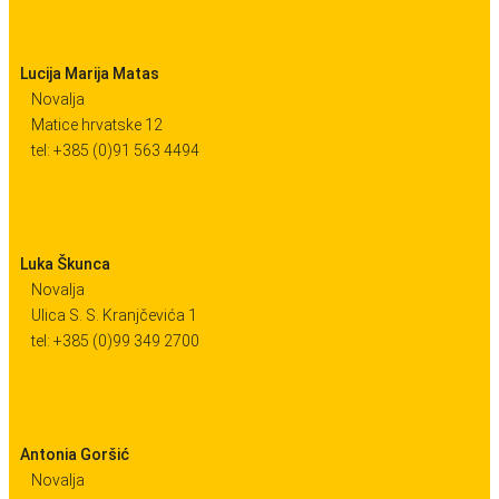
Lucija Marija Matas
Novalja
Matice hrvatske 12
tel: +385 (0)91 563 4494
Luka Škunca
Novalja
Ulica S. S. Kranjčevića 1
tel: +385 (0)99 349 2700
Antonia Goršić
Novalja