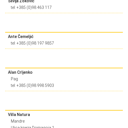
Silvija Zoković
tel: +385 (0)98 463 117
Ante Čemeljić
tel: +385 (0)98 197 9857
Alan Crljenko
Pag
tel: +385 (0)98 998 5903
Villa Natura
Mandre
Ulica kneza Domagoja 1