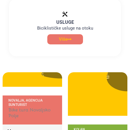
USLUGE
Biciklističke usluge na otoku
Više
NOVALJA, AGENCIJA
SUNTURIST
Bike tura Novaljsko
Polje
KOLAN