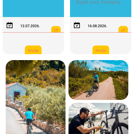
Kajak tura Svetojanj
12.07.2026.
16.08.2026.
Start: 15:00h
Start: 9:00h
Kotizacija: 15,00 €
Kotizacija: 15,00 €
više
više
Obavezne prijave:
Obavezne prijave:
excursions@sunturist.com,
excursions@sunturist.com,
WhatsApp: +385 99 245 8492
WhatsApp: +385 99 245 8492