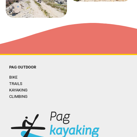
PAG OUTDOOR
BIKE
TRAILS
KAYAKING
CLIMBING