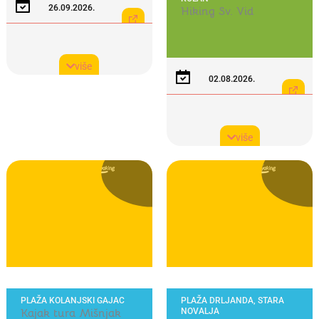
26.09.2026.
Hiking Sv. Vid
Start: 17:00h
Kotizacija: 15,00 €
više
Obavezne prijave:
02.08.2026.
excursions@sunturist.com,
WhatsApp: +385 99 245 8492
Start: 18:00h
Kotizacija: 7,00 €
više
Obavezne prijave:
excursions@sunturist.com,
WhatsApp: +385 99 245 8492
PLAŽA KOLANJSKI GAJAC
PLAŽA DRLJANDA, STARA
Kajak tura Mišnjak
NOVALJA