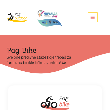
Skip
to
content
Pag Bike
Sve one predivne staze koje trebaš za
famoznu biciklističku avanturu! 😉