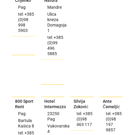
Crljenko
Natura
Pag
Mandre
tel: +385
Ulica
(0)98
kneza
998
Domagoja
5903
1
tel: +385
(0)99
496
5885
800 Sport
Hotel
Silvija
Ante
Rent
Intermezzo
Zoković
Čemeljić
Pag
23250
tel: +385
tel: +385
Pag
(0)98
(0)98
Bartula
463 117
197
Kašića 8
Vukovarska
9857
4
tel: +385