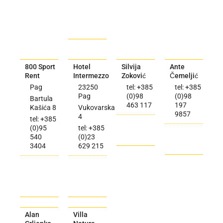
800 Sport
Hotel
Silvija
Ante
Rent
Intermezzo
Zoković
Čemeljić
Pag
23250
tel: +385
tel: +385
Pag
(0)98
(0)98
Bartula
463 117
197
Kašića 8
Vukovarska
9857
4
tel: +385
(0)95
tel: +385
540
(0)23
3404
629 215
Alan
Villa