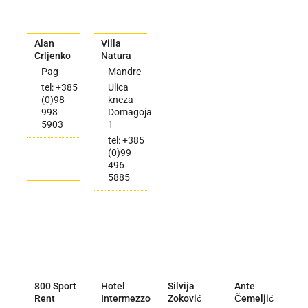
Alan
Villa
Crljenko
Natura
Pag
Mandre
tel: +385
Ulica
(0)98
kneza
998
Domagoja
5903
1
tel: +385
(0)99
496
5885
800 Sport
Hotel
Silvija
Ante
Rent
Intermezzo
Zoković
Čemeljić