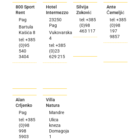
800 Sport
Hotel
Silvija
Ante
Rent
Intermezzo
Zoković
Čemeljić
Pag
23250
tel: +385
tel: +385
Pag
(0)98
(0)98
Bartula
463 117
197
Kašića 8
Vukovarska
9857
4
tel: +385
(0)95
tel: +385
540
(0)23
3404
629 215
Alan
Villa
Crljenko
Natura
Pag
Mandre
tel: +385
Ulica
(0)98
kneza
998
Domagoja
5903
1