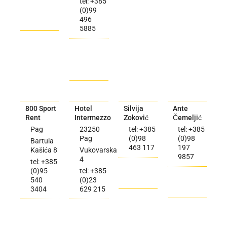
tel: +385
(0)99
496
5885
800 Sport
Hotel
Silvija
Ante
Rent
Intermezzo
Zoković
Čemeljić
Pag
23250
tel: +385
tel: +385
Pag
(0)98
(0)98
Bartula
463 117
197
Kašića 8
Vukovarska
9857
4
tel: +385
(0)95
tel: +385
540
(0)23
3404
629 215