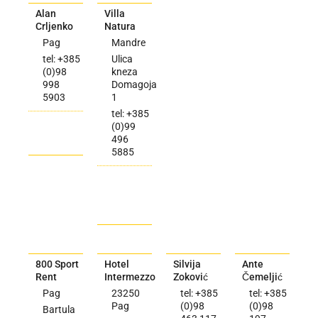
Alan
Villa
Crljenko
Natura
Pag
Mandre
tel: +385
Ulica
(0)98
kneza
998
Domagoja
5903
1
tel: +385
(0)99
496
5885
800 Sport
Hotel
Silvija
Ante
Rent
Intermezzo
Zoković
Čemeljić
Pag
23250
tel: +385
tel: +385
Pag
(0)98
(0)98
Bartula