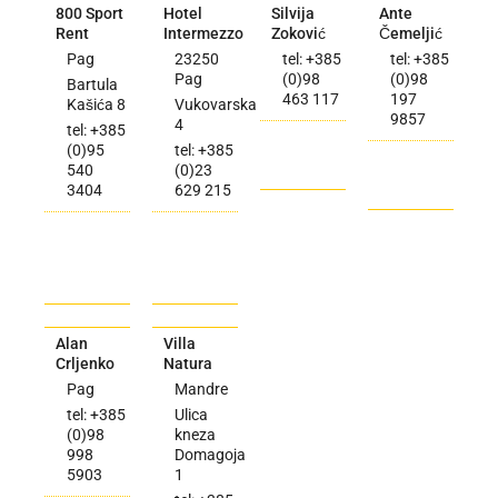
800 Sport
Hotel
Silvija
Ante
Rent
Intermezzo
Zoković
Čemeljić
Pag
23250
tel: +385
tel: +385
Pag
(0)98
(0)98
Bartula
463 117
197
Kašića 8
Vukovarska
9857
4
tel: +385
(0)95
tel: +385
540
(0)23
3404
629 215
Alan
Villa
Crljenko
Natura
Pag
Mandre
tel: +385
Ulica
(0)98
kneza
998
Domagoja
5903
1