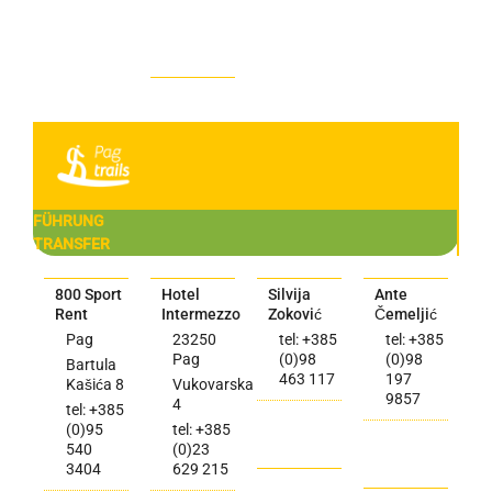
FÜHRUNG
TRANSFER
800 Sport
Hotel
Silvija
Ante
Rent
Intermezzo
Zoković
Čemeljić
Pag
23250
tel: +385
tel: +385
Pag
(0)98
(0)98
Bartula
463 117
197
Kašića 8
Vukovarska
9857
4
tel: +385
(0)95
tel: +385
540
(0)23
3404
629 215