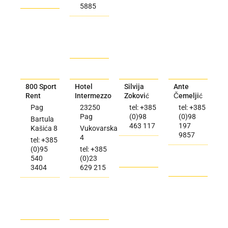
5885
800 Sport
Hotel
Silvija
Ante
Rent
Intermezzo
Zoković
Čemeljić
Pag
23250
tel: +385
tel: +385
Pag
(0)98
(0)98
Bartula
463 117
197
Kašića 8
Vukovarska
9857
4
tel: +385
(0)95
tel: +385
540
(0)23
3404
629 215