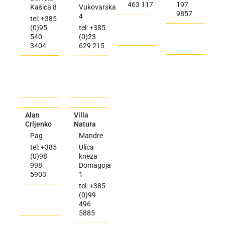
463 117
197
Kašića 8
Vukovarska
9857
4
tel: +385
(0)95
tel: +385
540
(0)23
3404
629 215
Alan
Villa
Crljenko
Natura
Pag
Mandre
tel: +385
Ulica
(0)98
kneza
998
Domagoja
5903
1
tel: +385
(0)99
496
5885