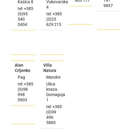
463 117
197
Kašića 8
Vukovarska
9857
4
tel: +385
(0)95
tel: +385
540
(0)23
3404
629 215
Alan
Villa
Crljenko
Natura
Pag
Mandre
tel: +385
Ulica
(0)98
kneza
998
Domagoja
5903
1
tel: +385
(0)99
496
5885