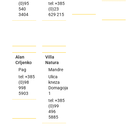
(0)95
tel: +385
540
(0)23
3404
629 215
Alan
Villa
Crljenko
Natura
Pag
Mandre
tel: +385
Ulica
(0)98
kneza
998
Domagoja
5903
1
tel: +385
(0)99
496
5885