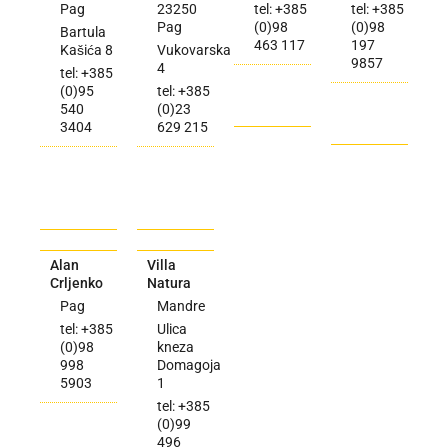
Pag
23250
tel: +385
tel: +385
Pag
(0)98
(0)98
Bartula
463 117
197
Kašića 8
Vukovarska
9857
4
tel: +385
(0)95
tel: +385
540
(0)23
3404
629 215
Alan
Villa
Crljenko
Natura
Pag
Mandre
tel: +385
Ulica
(0)98
kneza
998
Domagoja
5903
1
tel: +385
(0)99
496