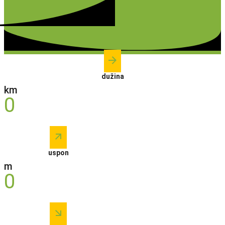
dužina
km
0
uspon
m
0