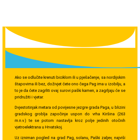
Ako se odlučite krenuti biciklom ili u pješačenje, sa nordijskim
štapovima ili bez, doživjet ćete ono čega Pag ima u izobilju, a
to je da ćete zagrliti ovaj surovi paški kamen, a zagrljaju će se
pridružiti i vjetar.
Dvjestotinjak metara od povijesne jezgre grada Paga, u blizini
gradskog groblja započinje uspon do vrha Kiršina (263
m.n.v.) te se potom nastavlja kroz polje jedinih otočnih
vjetroelektrana u Hrvatskoj.
Uz izniman pogled na grad Pag, solanu, Paški zaljev, najviši