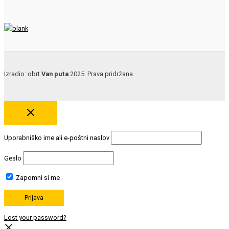
Izradio: obrt
Van puta
2025. Prava pridržana.
Uporabniško ime ali e-poštni naslov
Geslo
Zapomni si me
Lost your password?