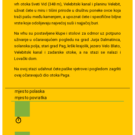
vrh otoka Sveti Vid (348 m), Velebitski kanal i planinu Velebit,
uživat ćete u miru i tišini prirode u društvu poneke ovce koja
traži pašu među kamenjem, a upoznat ćete i specifične biljne
vrste koje odolijevaju najvećoj suši i najjačoj buri.
Na vrhu su postavljene klupe i stolovi za odmor uz potpuno
uživanje u očaravajućem pogledu na grad Jurja Dalmatinca,
solanska polja, stari grad Pag, krški krajolik, jezero Velo Blato,
Velebitski kanal i zadarske otoke, a na stazi se nalazi i
Lovački dom.
Na ovoj stazi udahnut ćete paške vjetrove i pogledom zagrliti
ovaj očaravajući dio otoka Paga.
mjesto polaska
mjesto povratka