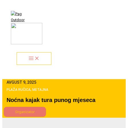
Skip
Search...
to
content
AVGUST 9, 2025
PLAŽA RUČICA, METAJNA
Noćna kajak tura punog mjeseca
Organizator