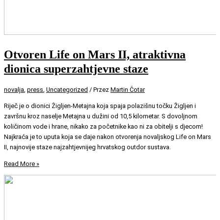
Otvoren Life on Mars II, atraktivna
dionica superzahtjevne staze
novalja
,
press
,
Uncategorized
/ Przez
Martin Čotar
Riječ je o dionici Žigljen-Metajna koja spaja polazišnu točku Žigljen i
završnu kroz naselje Metajna u dužini od 10,5 kilometar. S dovoljnom
količinom vode i hrane, nikako za početnike kao ni za obitelji s djecom!
Najkraća je to uputa koja se daje nakon otvorenja novaljskog Life on Mars
II, najnovije staze najzahtjevnijeg hrvatskog outdor sustava.
Read More »