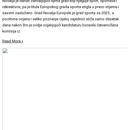
Novalja je danas zahvaljujući njima grad koji njeguje sport, sportaše i
rekreativce, pa je titula Europskog grada sporta stigla u pravo vrijeme i
sasvim zasluženo. Grad Novalja Europski je grad sporta za 2025., a
pozitivna ocjena i veliko priznanje cijeloj zajednici stiže samo desetak
dana nakon što je ovdje ocjenjujući kandidaturu boravila četveročlana
komisija iz
Read More »