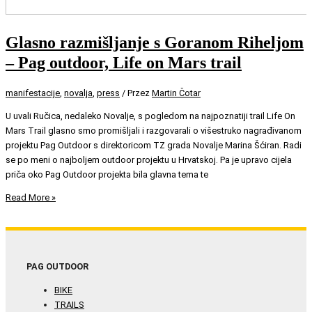
Glasno razmišljanje s Goranom Riheljom
– Pag outdoor, Life on Mars trail
manifestacije
,
novalja
,
press
/ Przez
Martin Čotar
U uvali Ručica, nedaleko Novalje, s pogledom na najpoznatiji trail Life On
Mars Trail glasno smo promišljali i razgovarali o višestruko nagrađivanom
projektu Pag Outdoor s direktoricom TZ grada Novalje Marina Šćiran. Radi
se po meni o najboljem outdoor projektu u Hrvatskoj. Pa je upravo cijela
priča oko Pag Outdoor projekta bila glavna tema te
Read More »
PAG OUTDOOR
BIKE
TRAILS