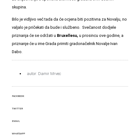
skupina.
Bilo je vidljivo već tada da će ocjena biti pozitivna za Novalju, no
valjalo je pričekati da bude i službeno. Svečanost dodjele
priznanja će se održati u
Bruxellesu,
u prosincu ove godine, a
priznanje će u ime Grada primiti gradonačelnik Novalje Ivan
Dabo.
autor: Damir Mrvec
FACEBOOK
TWITTER
EMAIL
WHATSAPP