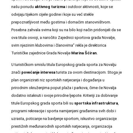
našu ponudu
aktivnog turizma
i outdoor aktivnosti, koje se
odvijaju tijekom cijele godine i koje su već stekle
prepoznatljivost među gostima i domaćim stanovništvom.
Posebna zahvala svima koji su na bilo koji način pridonijeli da se
ova titula osvoji, a naročito Zajednici sportova grada Novalje,
svim njezinim klubovima i članovima” rekla je direktorica
Turističke zajednice Grada Novalje
Marina Šćiran.
U turističkom smislu titula Europskog grada sporta za Novalju
znači
povećanje interesa
turista za ovom destinacijom. Stoga je
plan organizirati niz sportskih natjecanja i događanja u
prirodnim okruženjima poput plaža i parkova, čime će Novalja
dodatno istaknuti i svoje prirodne ljepote. Kriteriji za dobivanje
titule Europskog grada sporta bili su
sportska infrastruktura
,
programi rekreacije i sporta namijenjeni građanima svih dobi i
uzrasta, poticanje na bavljenje sportom, iskustvo organizacije
prestižnih međunarodnih sportskih natjecanja, organizacija