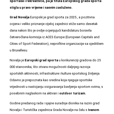
sportaše i rekreativce, pa je titula Europskog grada sporta
stigla u pravo vrijeme i sasvim zasluženo.
Grad Novalja
Europski je grad sporta za 2025., a pozitivna
ocjena i veliko priznanje cijeloj zajednici stiže samo desetak
dana nakon što je ovdje ocjenjujući kandidaturu boravila
četveročlana komisija iz ACES Europe (European Capitals and
Cities of Sport Federation), neprofitne organizacije sa sjedištem
u Bruxellesu.
Novalja je
Europski grad sporta
u konkurenciji gradova do 25
000 stanovnika, što otvara mogućnosti daljnjeg razvoja
sportskih aktivnosti, infrastrukture i kulture sportskog življenja.
Odavno je prepoznata kao sredina koja njeguje sportske
vrijednosti u nastojanju osiguravanja bavljenja sportom svima, s
posebnim naglaskom na aktivan i
outdoor turizam.
Godine predanog rada i sjajne suradnje dionika na razini grad
Novalja i Turistička zajednica Grada Novalje na čelu s
Ivanom