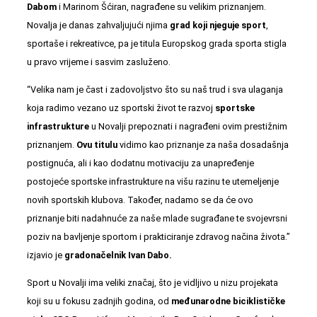
Dabom
i Marinom Šćiran, nagrađene su velikim priznanjem.
Novalja je danas zahvaljujući njima
grad koji njeguje sport
,
sportaše i rekreativce, pa je titula Europskog grada sporta stigla
u pravo vrijeme i sasvim zasluženo.
“Velika nam je čast i zadovoljstvo što su naš trud i sva ulaganja
koja radimo vezano uz sportski život te razvoj
sportske
infrastrukture
u Novalji prepoznati i nagrađeni ovim prestižnim
priznanjem.
Ovu titulu
vidimo kao priznanje za naša dosadašnja
postignuća, ali i kao dodatnu motivaciju za unapređenje
postojeće sportske infrastrukture na višu razinu te utemeljenje
novih sportskih klubova. Također, nadamo se da će ovo
priznanje biti nadahnuće za naše mlade sugrađane te svojevrsni
poziv na bavljenje sportom i prakticiranje zdravog načina života.”
izjavio je
gradonačelnik Ivan Dabo.
Sport u Novalji ima veliki značaj, što je vidljivo u nizu projekata
koji su u fokusu zadnjih godina, od
međunarodne biciklističke