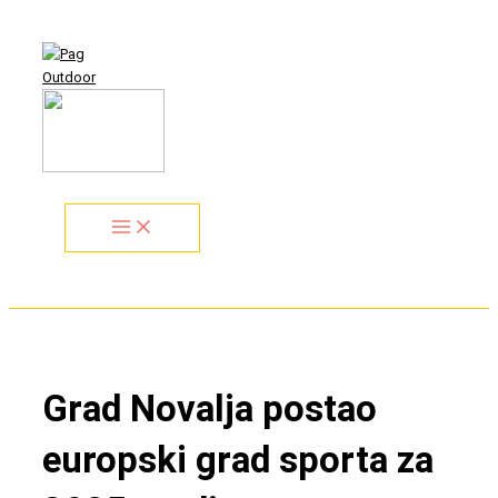
Przejdź
Search...
do
treści
Grad Novalja postao
europski grad sporta za