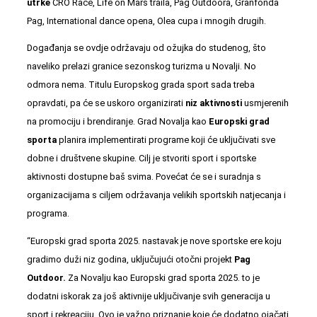
utrke
CRO Race, Life on Mars traila, Pag Outdoora, Granfonda
Pag, International dance opena, Olea cupa i mnogih drugih.
Događanja se ovdje održavaju od ožujka do studenog, što
naveliko prelazi granice sezonskog turizma u Novalji. No
odmora nema. Titulu Europskog grada sport sada treba
opravdati, pa će se uskoro organizirati
niz aktivnosti
usmjerenih
na promociju i brendiranje. Grad Novalja kao
Europski grad
sporta
planira implementirati programe koji će uključivati sve
dobne i društvene skupine. Cilj je stvoriti sport i sportske
aktivnosti dostupne baš svima. Povećat će se i suradnja s
organizacijama s ciljem održavanja velikih sportskih natjecanja i
programa.
“Europski grad sporta 2025. nastavak je nove sportske ere koju
gradimo duži niz godina, uključujući otočni projekt
Pag
Outdoor.
Za Novalju kao Europski grad sporta 2025. to je
dodatni iskorak za još aktivnije uključivanje svih generacija u
sport i rekreaciju. Ovo je važno priznanje koje će dodatno ojačati