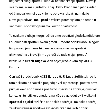
natjecateljskog sporta i klubova, te financiranje sporta. Novalja
sve to ima, a ima i ljude koji znaju kako. Prepoznao je to i jedan
od članova komisije za vrijeme boravka rekavši nam da je
Novalja predivan,
mali grad
s velikim potencijalom posebno u
segmentu sportskog turizma i outdoor aktivnosti.
“U svakom slučaju mogu reći da smo pozitivni glede kandidature
i budućnosti sporta u ovom gradu. Gradonačelnik Dabo i njegov
tim proveo je s nama tri dana, upoznao nas sa sportskim
aktivnostima u Novalji i mogu reći da rade sjajan posao”
istaknuo je
Granit Rugova
, član ocjenjivačke komisije ACES
Europe.
Osnivač i predsjednik ACES Europe
G. F. Lupattelli
istaknuo je
tom prilikom da Novalja posjeduje veliki potencijal postati pravi
primjer kako sport može pozitivno utjecati na zdravlje, društvenu
koheziju i turističku ponudu, a najviše su ga oduševili kvalitetni
sportski objekti
različitih sportskih sadržaja i raznolik sadržaj
za uključivanje u sportske aktivnosti građana svih dobnih