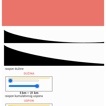
raspon dužine
DUŽINA
5
km
—
21
km
raspon kumulativnog uspona
USPON