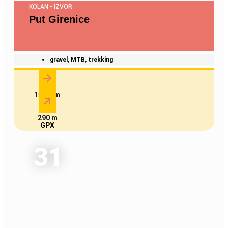
KOLAN - IZVOR
Put Girenice
gravel, MTB, trekking
15.1 km
290 m
GPX
31