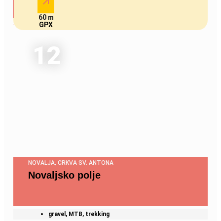
60 m
GPX
12
NOVALJA, CRKVA SV. ANTONA
Novaljsko polje
gravel, MTB, trekking