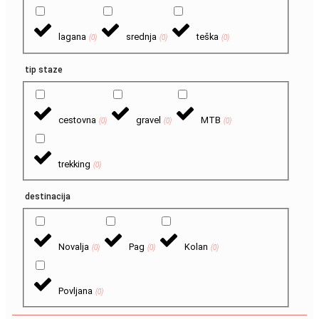
lagana
srednja
teška
(
0
)
(
0
)
(
0
)
tip staze
cestovna
gravel
MTB
(
0
)
(
0
)
(
0
)
trekking
(
0
)
destinacija
Novalja
Pag
Kolan
(
0
)
(
0
)
(
0
)
Povljana
(
0
)