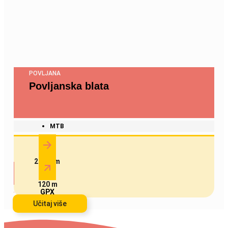
POVLJANA
Povljanska blata
MTB
20.8 km
120 m
GPX
Učitaj više