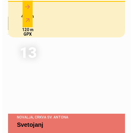
4.9 km
120 m
GPX
13
NOVALJA, CRKVA SV. ANTONA
Svetojanj