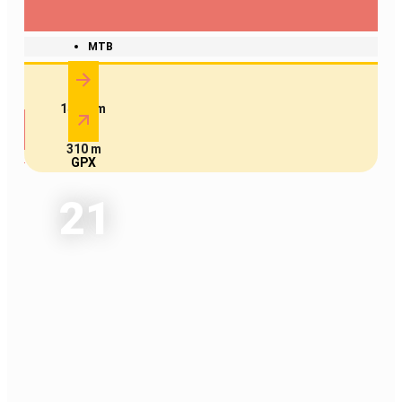
MTB
14.7 km
310 m
GPX
21