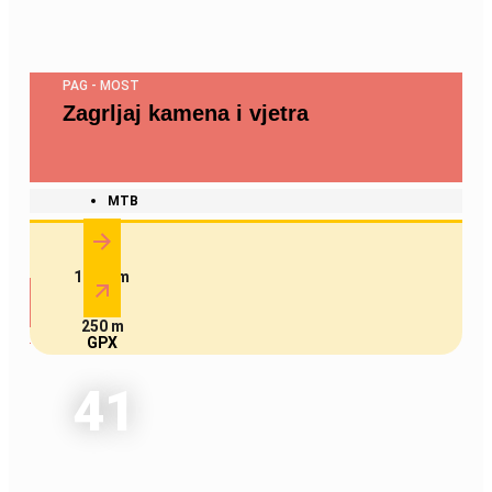
PAG - MOST
Zagrljaj kamena i vjetra
MTB
18.3 km
250 m
GPX
41