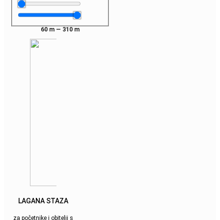
60
m
—
310
m
LAGANA STAZA
za početnike i obitelji s