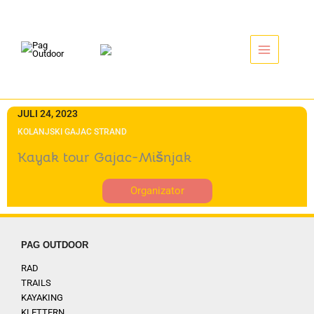
Zum
Inhalt
springen
JULI 24, 2023
KOLANJSKI GAJAC STRAND
Kayak tour Gajac-Mišnjak
Organizator
PAG OUTDOOR
RAD
TRAILS
KAYAKING
KLETTERN