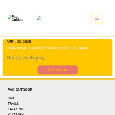
Zum
Inhalt
springen
APRIL 30, 2025
STARA NOVALJA, ALTER FÄHRANLEGESTELLE DRLJANDA
Hiking Svetojanj
Organizator
PAG OUTDOOR
RAD
TRAILS
KAYAKING
KLETTERN