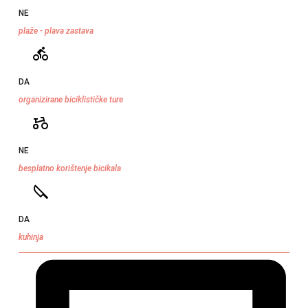
NE
plaže - plava zastava
DA
organizirane biciklističke ture
NE
besplatno korištenje bicikala
DA
kuhinja