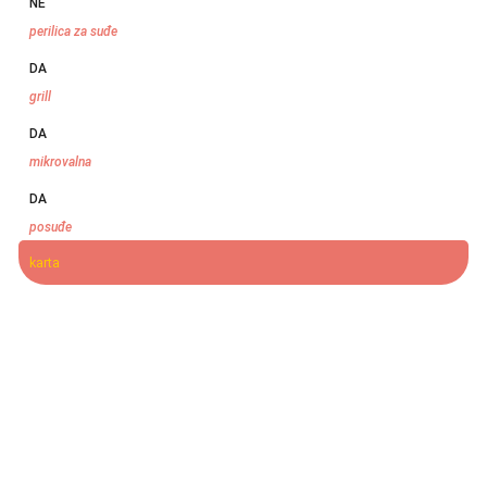
NE
perilica za suđe
DA
grill
DA
mikrovalna
DA
posuđe
karta