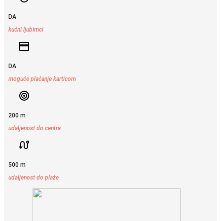
DA
kućni ljubimci
DA
moguće plaćanje karticom
200 m
udaljenost do centra
500 m
udaljenost do plaže