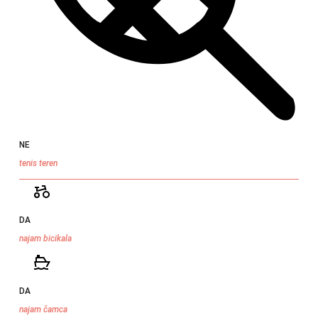
NE
tenis teren
DA
najam bicikala
DA
najam čamca