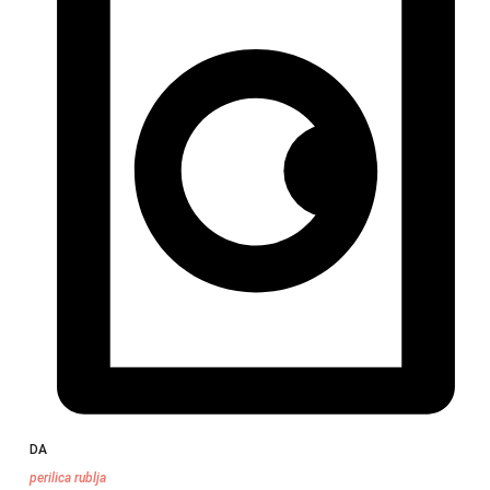
DA
perilica rublja