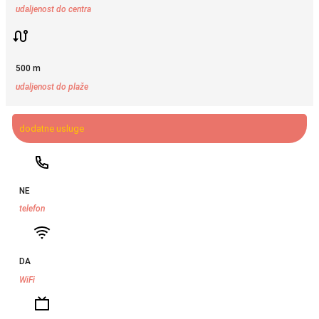
udaljenost do centra
500 m
udaljenost do plaže
dodatne usluge
NE
telefon
DA
WiFi