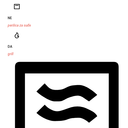
NE
perilica za suđe
DA
grill