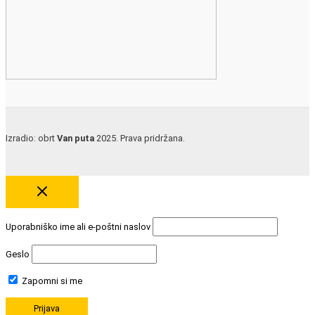
Izradio: obrt
Van puta
2025. Prava pridržana.
Uporabniško ime ali e-poštni naslov
Geslo
Zapomni si me