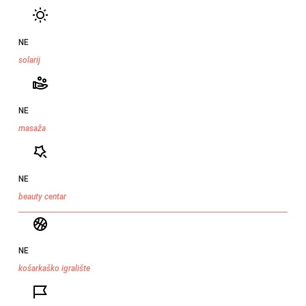
NE
solarij
NE
masaža
NE
beauty centar
NE
košarkaško igralište