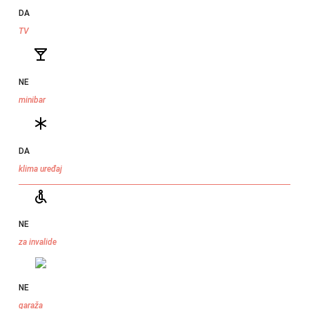
DA
TV
NE
minibar
DA
klima uređaj
NE
za invalide
NE
garaža