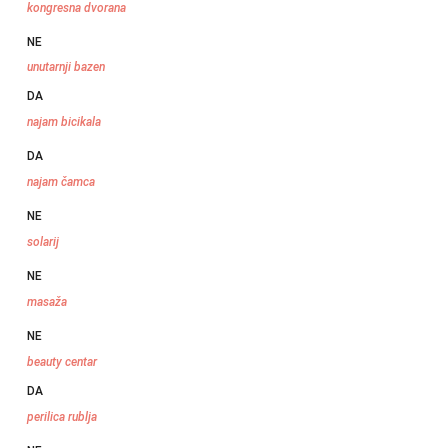
kongresna dvorana
NE
unutarnji bazen
DA
najam bicikala
DA
najam čamca
NE
solarij
NE
masaža
NE
beauty centar
DA
perilica rublja