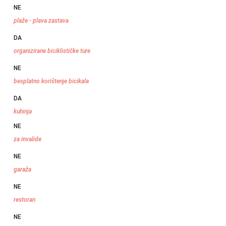
NE
plaže - plava zastava
DA
organizirane biciklističke ture
NE
besplatno korištenje bicikala
DA
kuhinja
NE
za invalide
NE
garaža
NE
restoran
NE