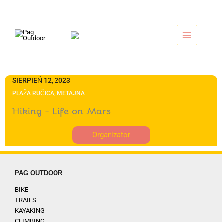
Przejdź
do
treści
SIERPIEŃ 12, 2023
PLAŽA RUČICA, METAJNA
Hiking - Life on Mars
Organizator
PAG OUTDOOR
BIKE
TRAILS
KAYAKING
CLIMBING