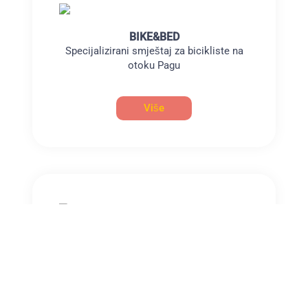
BIKE&BED
Specijalizirani smještaj za bicikliste na
otoku Pagu
Više
MANIFESTACIJE
Outdoor manifestacije na području otoka
Paga
Više