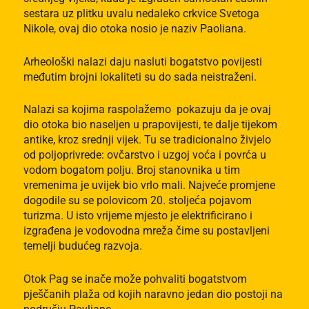
sestara uz plitku uvalu nedaleko crkvice Svetoga
Nikole, ovaj dio otoka nosio je naziv Paoliana.
Arheološki nalazi daju nasluti bogatstvo povijesti
međutim brojni lokaliteti su do sada neistraženi.
Nalazi sa kojima raspolažemo pokazuju da je ovaj
dio otoka bio naseljen u prapovijesti, te dalje tijekom
antike, kroz srednji vijek. Tu se tradicionalno živjelo
od poljoprivrede: ovčarstvo i uzgoj voća i povrća u
vodom bogatom polju. Broj stanovnika u tim
vremenima je uvijek bio vrlo mali. Najveće promjene
dogodile su se polovicom 20. stoljeća pojavom
turizma. U isto vrijeme mjesto je elektrificirano i
izgrađena je vodovodna mreža čime su postavljeni
temelji budućeg razvoja.
Otok Pag se inače može pohvaliti bogatstvom
pješčanih plaža od kojih naravno jedan dio postoji na