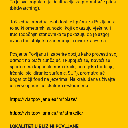
To je sve popularnija destinacija za promatrače ptica
(birdwatching).
Još jedna prirodna osobitost je tipična za Povljanu a
to su kilometarski suhozidi koji dokazuju vještinu i
trud tadašnjih stanovnika te pokazuju da je uzgoj
ovaca bio stoljetno zanimanje u ovim krajevima.
Posjetite Povljanu i izaberite opciju kako provesti svoj
odmor: na plaži sunčajući i kupajući se, baveći se
sportom na kopnu ili moru (trails, nordijsko hodanje,
trčanje, bicikliranje; surfanje, SUP), promatrajući
bogat ptičji fond na jezerima. Na kraju dana uživajte
u izvrsnoj hrani u lokalnim restoranima…
https://visitpovljana.eu/hr/plaze/
https://visitpovljana.eu/hr/atrakcije/
LOKALITET U BLIZINI POVLJANE