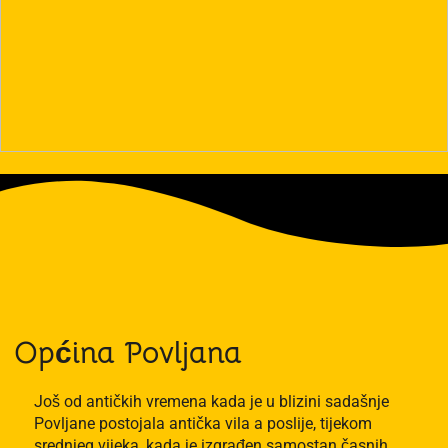
Općina Povljana
Još od antičkih vremena kada je u blizini sadašnje
Povljane postojala antička vila a poslije, tijekom
srednjeg vijeka, kada je izgrađen samostan časnih