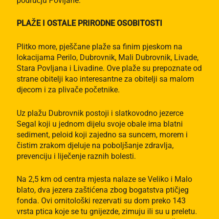
području Povljane.
PLAŽE I OSTALE PRIRODNE OSOBITOSTI
Plitko more, pješčane plaže sa finim pjeskom na
lokacijama Perilo, Dubrovnik, Mali Dubrovnik, Livade,
Stara Povljana i Livadine. Ove plaže su prepoznate od
strane obitelji kao interesantne za obitelji sa malom
djecom i za plivače početnike.
Uz plažu Dubrovnik postoji i slatkovodno jezerce
Segal koji u jednom dijelu svoje obale ima blatni
sediment, peloid koji zajedno sa suncem, morem i
čistim zrakom djeluje na poboljšanje zdravlja,
prevenciju i liječenje raznih bolesti.
Na 2,5 km od centra mjesta nalaze se Veliko i Malo
blato, dva jezera zaštićena zbog bogatstva ptičjeg
fonda. Ovi ornitološki rezervati su dom preko 143
vrsta ptica koje se tu gnijezde, zimuju ili su u preletu.