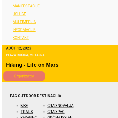
MANIFESTACIJE
USLUGE
MULTIMEDIJA
INFORMACIJE
KONTAKT
AOÛT 12, 2023
PLAŽA RUČICA, METAJNA
Hiking - Life on Mars
Organizator
PAG OUTDOOR
DESTINACIJA
BIKE
GRAD NOVALJA
TRAILS
GRAD PAG
KAYAKING
OPĆINA KOLAN