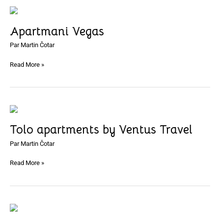
Apartmani
Vegas
Apartmani Vegas
Par
Martin Čotar
Read More »
Tolo
apartments
Tolo apartments by Ventus Travel
by
Ventus
Par
Martin Čotar
Travel
Read More »
Lastura
aparthotel