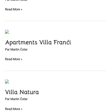
Read More »
Apartments
Villa
Apartments Villa Franći
Franći
Par
Martin Čotar
Read More »
Villa
Natura
Villa Natura
Par
Martin Čotar
Read More »