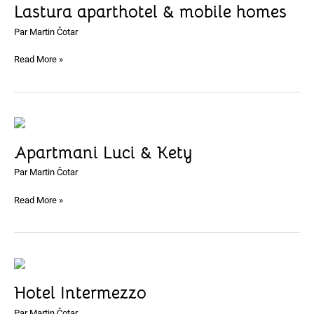
Lastura aparthotel & mobile homes
&
mobile
Par
Martin Čotar
homes
Read More »
Apartmani
Luci
Apartmani Luci & Kety
&
Kety
Par
Martin Čotar
Read More »
Hotel
Intermezzo
Hotel Intermezzo
Par
Martin Čotar