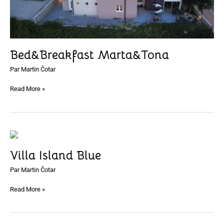
Bed&Breakfast Marta&Tona
Par
Martin Čotar
Read More »
Villa
Island
Villa Island Blue
Blue
Par
Martin Čotar
Read More »