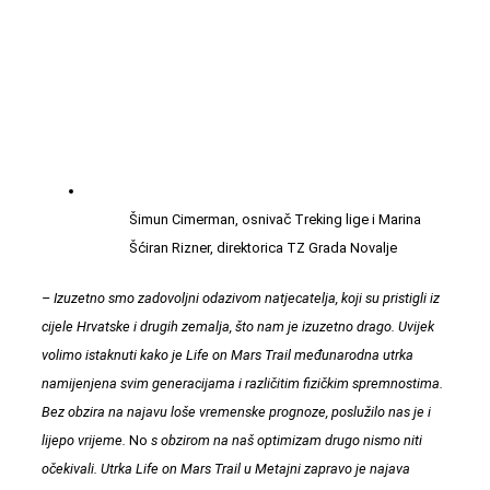
Šimun Cimerman, osnivač Treking lige i Marina
Šćiran Rizner, direktorica TZ Grada Novalje
– Izuzetno smo zadovoljni odazivom natjecatelja, koji su pristigli iz
cijele Hrvatske i drugih zemalja, što nam je izuzetno drago. Uvijek
volimo istaknuti kako je Life on Mars Trail međunarodna utrka
namijenjena svim generacijama i različitim fizičkim spremnostima.
Bez obzira na najavu loše vremenske prognoze, poslužilo nas je i
lijepo vrijeme.
No
s obzirom na naš optimizam drugo nismo niti
očekivali. Utrka Life on Mars Trail u Metajni zapravo je najava