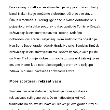
Prije samog početka utrke atmosferu je zagrijao odličan Infinity
band. Nakon što je, možemo slobodno reći otac ove staze,
Šimun Cimerman iz Treking lige poželio svima dobrodošlicu i
pojasnio pravila utrke, pozdravnu riječ uputio je Tomislav Družak,
državni tajnik Ministarstva turizma i sporta. Srdačnu
dobrodošlicu i sreću u natjecanju svim sudionicima poželio je i
Ivan Đono Dabo, gradonačelnik Grada Novalje. Tomislav Družak,
državni tajnik Ministarstva turizma i sporta kazao je kako je Life
on Mars Trail primjer dobre promocije turizma u Hrvatskoj izvan
sezone. Name, kroz sportske događaje promovira se lijepa,
zdrava i sigurna Hrvatska te zdrav način života.
More sportaša i rekreativaca
Suncem okupanu Metajnu preplavilo je more sportaša i
rekreativaca svih generacija. Osim natjecatelja koji već
tradicionalno dolaze iz Hrvatske i Slovenije, ove godine utrci su