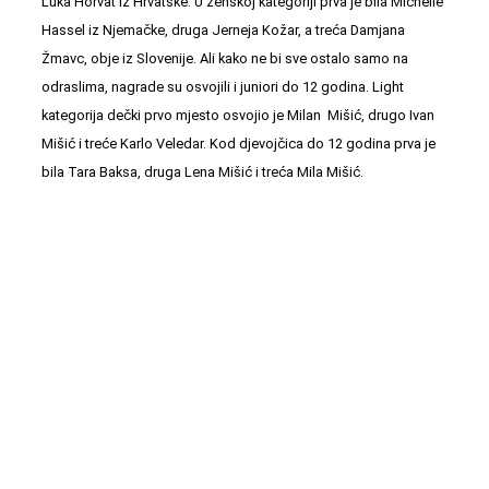
Luka Horvat iz Hrvatske. U ženskoj kategoriji prva je bila Michelle
Hassel iz Njemačke, druga Jerneja Kožar, a treća Damjana
Žmavc, obje iz Slovenije. Ali kako ne bi sve ostalo samo na
odraslima, nagrade su osvojili i juniori do 12 godina. Light
kategorija dečki prvo mjesto osvojio je Milan Mišić, drugo Ivan
Mišić i treće Karlo Veledar. Kod djevojčica do 12 godina prva je
bila Tara Baksa, druga Lena Mišić i treća Mila Mišić.