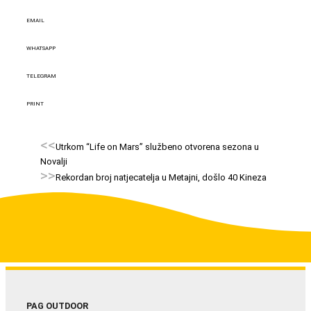
EMAIL
WHATSAPP
TELEGRAM
PRINT
<<
Utrkom “Life on Mars” službeno otvorena sezona u
Novalji
>>
Rekordan broj natjecatelja u Metajni, došlo 40 Kineza
PAG OUTDOOR