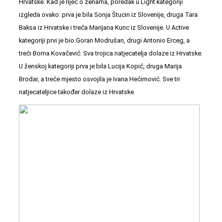
Hrvatske. Kad je riječ o ženama, poredak u Light kategoriji
izgleda ovako: prva je bila Sonja Štucin iz Slovenije, druga Tara
Baksa iz Hrvatske i treća Marijana Kunc iz Slovenije. U Active
kategoriji prvi je bio Goran Modrušan, drugi Antonio Erceg, a
treći Borna Kovačević. Sva trojica natjecatelja dolaze iz Hrvatske.
U ženskoj kategoriji prva je bila Lucija Kopić, druga Marija
Brodar, a treće mjesto osvojila je Ivana Hećimović. Sve tri
natjecateljice također dolaze iz Hrvatske.