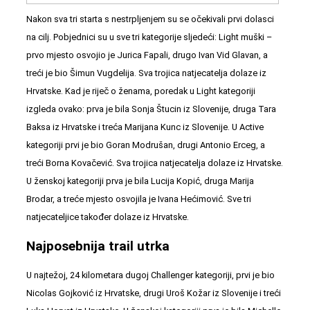
Nakon sva tri starta s nestrpljenjem su se očekivali prvi dolasci
na cilj. Pobjednici su u sve tri kategorije sljedeći: Light muški –
prvo mjesto osvojio je Jurica Fapali, drugo Ivan Vid Glavan, a
treći je bio Šimun Vugdelija. Sva trojica natjecatelja dolaze iz
Hrvatske. Kad je riječ o ženama, poredak u Light kategoriji
izgleda ovako: prva je bila Sonja Štucin iz Slovenije, druga Tara
Baksa iz Hrvatske i treća Marijana Kunc iz Slovenije. U Active
kategoriji prvi je bio Goran Modrušan, drugi Antonio Erceg, a
treći Borna Kovačević. Sva trojica natjecatelja dolaze iz Hrvatske.
U ženskoj kategoriji prva je bila Lucija Kopić, druga Marija
Brodar, a treće mjesto osvojila je Ivana Hećimović. Sve tri
natjecateljice također dolaze iz Hrvatske.
Najposebnija trail utrka
U najtežoj, 24 kilometara dugoj Challenger kategoriji, prvi je bio
Nicolas Gojković iz Hrvatske, drugi Uroš Kožar iz Slovenije i treći