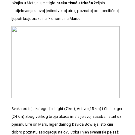
ožujka u Metajnu je stiglo
preko tisuću trkača
željnih
sudjelovanja
u ovoj jedinstvenoj utrci
, poznatoj po specifičnoj
ljepoti krajobraza nalik onomu na Marsu.
Svaka od triju kategorija, Light (7 km), Active (15 km) i Challenger
(24 km) zbog velikog broja trkača imala je svoj zaseban start uz
pjesmu Life on Mars, legendarnog Davida Bowieja, što čini
dobro poznatu asocijaciju na ovu utrku i njen svemirski pejzaž.