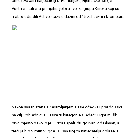
prisustvovali i natjecatelji iz Rumunjske, Njemačke, Srbije,
Austrije i Italije, a primjetna je bila i velika grupa Kineza koji su
hrabro odradili Active stazu u dužini od 15 zahtjevnih kilometara.
Nakon sva tri starta s nestrpljenjem su se očekivali prvi dolasci
na cilj. Pobjednici su u sve tri kategorije sljedeći: Light muški –
prvo mjesto osvojio je Jurica Fapali, drugo Ivan Vid Glavan, a
treći je bio Šimun Vugdelija. Sva trojica natjecatelja dolaze iz