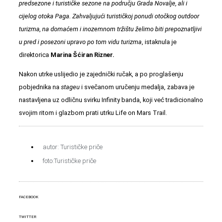
predsezone i turističke sezone na području Grada Novalje, ali i
cijelog otoka Paga. Zahvaljujući turističkoj ponudi otočkog outdoor
turizma, na domaćem i inozemnom tržištu želimo biti prepoznatljivi
u pred i posezoni upravo po tom vidu turizma
, istaknula je
direktorica
Marina Šćiran Rizner.
Nakon utrke uslijedio je zajednički ručak, a po proglašenju
pobjednika na
stageu
i svečanom uručenju medalja, zabava je
nastavljena uz odličnu svirku Infinity banda, koji već tradicionalno
svojim ritom i glazbom prati utrku Life on Mars Trail.
autor: Turističke priče
foto:Turističke priče
FACEBOOK
TWITTER