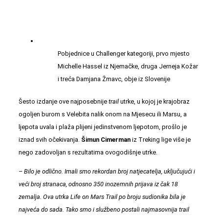
Pobjednice u Challenger kategoriji, prvo mjesto
Michelle Hassel iz Njemačke, druga Jerneja Kožar
i treća Damjana Žmavc, obje iz Slovenije
Šesto izdanje ove najposebnije
trail
utrke, u kojoj je krajobraz
ogoljen burom s Velebita nalik onom na Mjesecu ili Marsu, a
ljepota uvala i plaža plijeni jedinstvenom ljepotom, prošlo je
iznad svih očekivanja.
Šimun Cimerman
iz Treking lige više je
nego zadovoljan s rezultatima ovogodišnje utrke.
– Bilo je odlično. Imali smo rekordan broj natjecatelja, uključujući i
veći broj stranaca, odnosno 350 inozemnih prijava iz čak 18
zemalja. Ova utrka Life on Mars Trail po broju sudionika bila je
najveća do sada. Tako smo i službeno postali najmasovnija trail