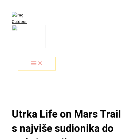
Aller
Search...
au
contenu
Utrka Life on Mars Trail
s najviše sudionika do