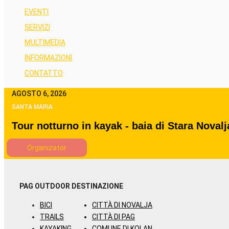
EVENTI
SERVIZI
MULTIMEDIA
INFORMAZIONI
CONTATTO
AGOSTO 6, 2026
SANTA MARIA
Tour notturno in kayak - baia di Stara Novalj
Organizator
PAG OUTDOOR
DESTINAZIONE
BICI
CITTÀ DI NOVALJA
TRAILS
CITTÀ DI PAG
KAYAKING
COMUNE DI KOLAN