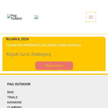
Idi
na
sadržaj
RUJAN 6, 2024
TRAJEKTNO PRISTANIŠTE DRLJANDA, STARA NOVALJA
Kajak tura Svetojanj
Organizator
PAG OUTDOOR
BIKE
TRAILS
KAYAKING
CLIMBING