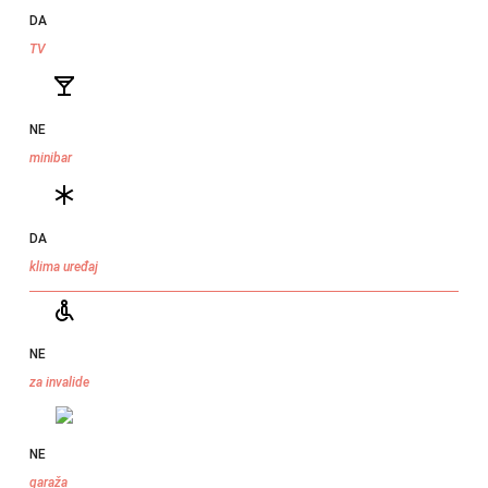
DA
TV
NE
minibar
DA
klima uređaj
NE
za invalide
NE
garaža