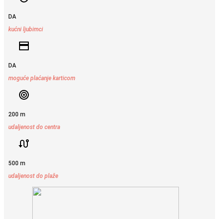
DA
kućni ljubimci
DA
moguće plaćanje karticom
200 m
udaljenost do centra
500 m
udaljenost do plaže