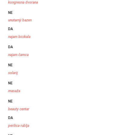
kongresna dvorana
NE
unutarnji bazen
DA
najam bicikala
DA
najam čamca
NE
solarij
NE
masaža
NE
beauty centar
DA
perilica rublja