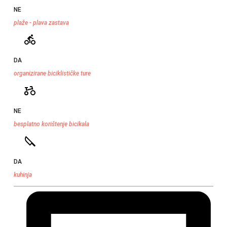
NE
plaže - plava zastava
DA
organizirane biciklističke ture
NE
besplatno korištenje bicikala
DA
kuhinja