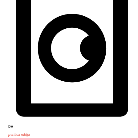
DA
perilica rublja