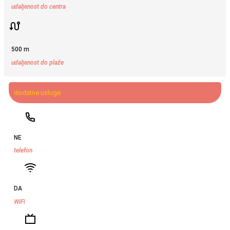
udaljenost do centra
500 m
udaljenost do plaže
dodatne usluge
NE
telefon
DA
WiFi