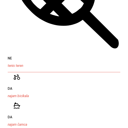
NE
tenis teren
DA
najam bicikala
DA
najam čamca