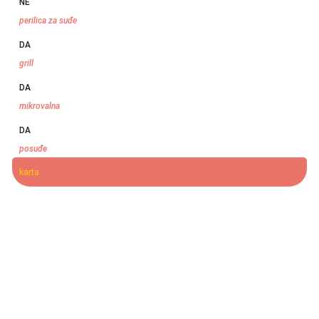
NE
perilica za suđe
DA
grill
DA
mikrovalna
DA
posuđe
karta