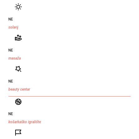
NE
solarij
NE
masaža
NE
beauty centar
NE
košarkaško igralište