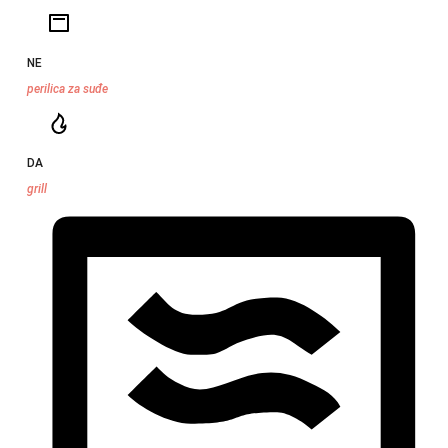
NE
perilica za suđe
DA
grill