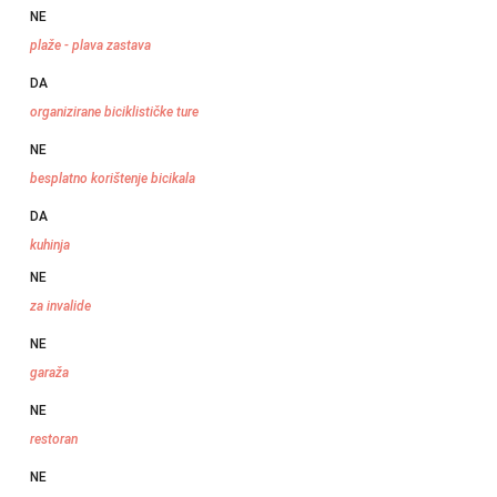
NE
plaže - plava zastava
DA
organizirane biciklističke ture
NE
besplatno korištenje bicikala
DA
kuhinja
NE
za invalide
NE
garaža
NE
restoran
NE